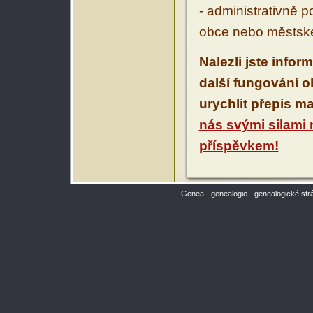
- administrativně 
obce nebo městské
Nalezli jste infor
další fungování 
urychlit přepis m
nás svými silami
příspěvkem!
Genea - genealogie - genealogické str