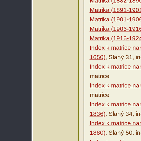
Matrika (1882-189
Matrika (1891-190
Matrika (1901-190
Matrika (1906-191
Matrika (1916-192
Index k matrice n
1650)
, Slaný 31, i
Index k matrice n
matrice
Index k matrice n
matrice
Index k matrice n
1836)
, Slaný 34, i
Index k matrice n
1880)
, Slaný 50, i