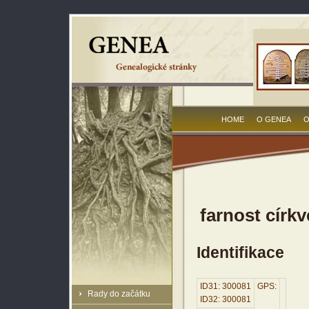
HOME
O GENEA
O
farnost církv
Identifikace
ID31: 300081
GPS:
Rady do začátku
ID32: 300081