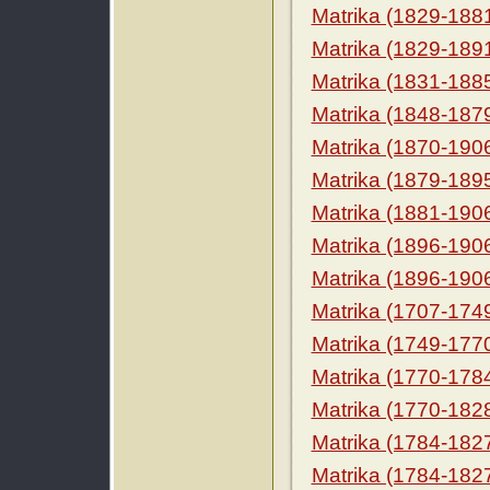
Matrika (1829-188
Matrika (1829-189
Matrika (1831-188
Matrika (1848-187
Matrika (1870-190
Matrika (1879-189
Matrika (1881-190
Matrika (1896-190
Matrika (1896-190
Matrika (1707-174
Matrika (1749-177
Matrika (1770-178
Matrika (1770-182
Matrika (1784-182
Matrika (1784-182