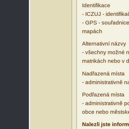
Identifikace
- ICZUJ - identifik
- GPS - souřadnice
mapách
Alternativní názvy
- všechny možné ná
matrikách nebo v d
Nadřazená místa
- administrativně 
Podřazená místa
- administrativně 
obce nebo městské
Nalezli jste infor