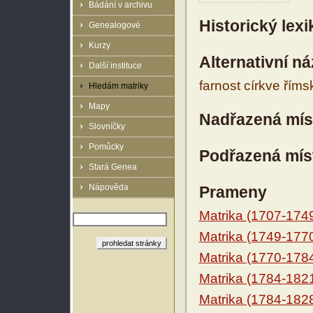
Bádání v archivu
Historický lex
Genealogové
Kurzy
Alternativní n
Další instituce
farnost církve řím
Hledám matriky
Mapy
Nadřazená mís
Slovníčky
Pomůcky
Podřazená mís
Stará Genea
Nápověda
Prameny
Matrika (1707-174
Matrika (1749-177
Matrika (1770-178
Matrika (1784-182
Matrika (1784-182