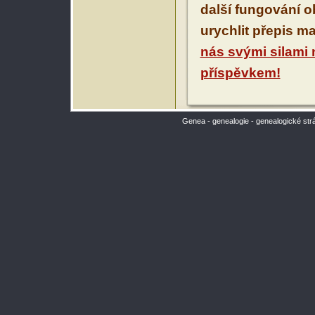
další fungování 
urychlit přepis m
nás svými silami
příspěvkem!
Genea - genealogie - genealogické str