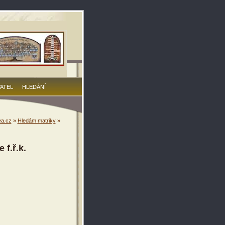
VATEL
HLEDÁNÍ
a.cz
»
Hledám matriky
»
 f.ř.k.