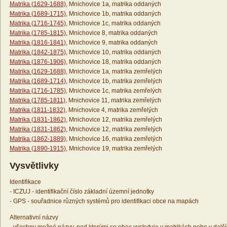
Matrika (1629-1688)
, Mnichovice 1a, matrika oddaných
Matrika (1689-1715)
, Mnichovice 1b, matrika oddaných
Matrika (1716-1745)
, Mnichovice 1c, matrika oddaných
Matrika (1785-1815)
, Mnichovice 8, matrika oddaných
Matrika (1816-1841)
, Mnichovice 9, matrika oddaných
Matrika (1842-1875)
, Mnichovice 10, matrika oddaných
Matrika (1876-1906)
, Mnichovice 18, matrika oddaných
Matrika (1629-1688)
, Mnichovice 1a, matrika zemřelých
Matrika (1689-1714)
, Mnichovice 1b, matrika zemřelých
Matrika (1716-1785)
, Mnichovice 1c, matrika zemřelých
Matrika (1785-1811)
, Mnichovice 11, matrika zemřelých
Matrika (1811-1832)
, Mnichovice 4, matrika zemřelých
Matrika (1831-1862)
, Mnichovice 12, matrika zemřelých
Matrika (1831-1862)
, Mnichovice 12, matrika zemřelých
Matrika (1862-1889)
, Mnichovice 16, matrika zemřelých
Matrika (1890-1915)
, Mnichovice 19, matrika zemřelých
Vysvětlivky
Identifikace
- ICZUJ - identifikační číslo základní územní jednotky
- GPS - souřadnice různých systémů pro identifikaci obce na mapách
Alternativní názvy