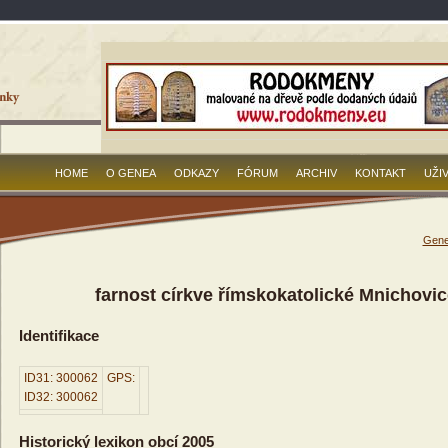
HOME
O GENEA
ODKAZY
FÓRUM
ARCHIV
KONTAKT
UŽI
Gene
farnost církve římskokatolické Mnichovice
Identifikace
ID31: 300062
GPS:
ID32: 300062
Historický lexikon obcí 2005