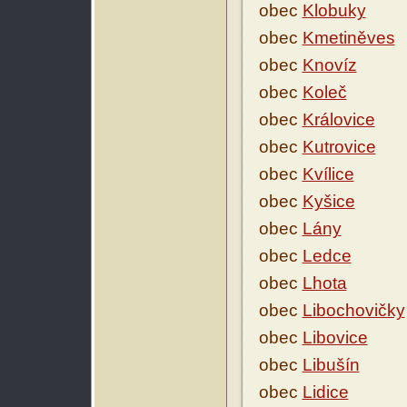
obec
Klobuky
obec
Kmetiněves
obec
Knovíz
obec
Koleč
obec
Královice
obec
Kutrovice
obec
Kvílice
obec
Kyšice
obec
Lány
obec
Ledce
obec
Lhota
obec
Libochovičky
obec
Libovice
obec
Libušín
obec
Lidice