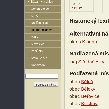
Bádání v archivu
ID31: 27
ID32: 27
Genealogové
Kurzy
Historický lex
Další instituce
Hledám matriky
Alternativní n
Mapy
okres
Kladno
Slovníčky
Pomůcky
Nadřazená mís
Stará Genea
kraj
Středočeský
Nápověda
Podřazená mís
obec
Běleč
obec
Běloky
obec
Beřovice
obec
Bílichov