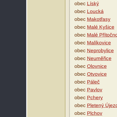
obec
Líský
obec
Loucká
obec
Makotřasy
obec
Malé Kyšice
obec
Malé Přítočn
obec
Malíkovice
obec
Neprobylice
obec
Neuměřice
obec
Olovnice
obec
Otvovice
obec
Páleč
obec
Pavlov
obec
Pchery
obec
Pletený Újez
obec
Plchov