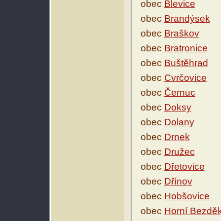
obec
Blevice
obec
Brandýsek
obec
Braškov
obec
Bratronice
obec
Buštěhrad
obec
Cvrčovice
obec
Černuc
obec
Doksy
obec
Dolany
obec
Drnek
obec
Družec
obec
Dřetovice
obec
Dřínov
obec
Hobšovice
obec
Horní Bezdě