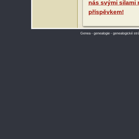
nás svými silami
příspěvkem!
Genea - genealogie - genealogické str