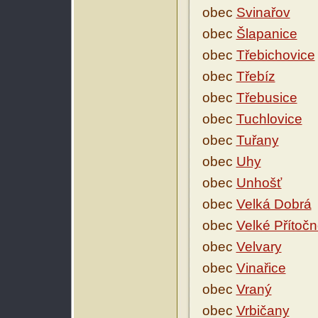
obec
Svinařov
obec
Šlapanice
obec
Třebichovice
obec
Třebíz
obec
Třebusice
obec
Tuchlovice
obec
Tuřany
obec
Uhy
obec
Unhošť
obec
Velká Dobrá
obec
Velké Přítoč
obec
Velvary
obec
Vinařice
obec
Vraný
obec
Vrbičany