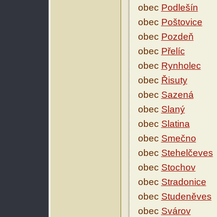
obec
Podlešín
obec
Poštovice
obec
Pozdeň
obec
Přelíc
obec
Rynholec
obec
Řisuty
obec
Sazená
obec
Slaný
obec
Slatina
obec
Smečno
obec
Stehelčeves
obec
Stochov
obec
Stradonice
obec
Studeněves
obec
Svárov