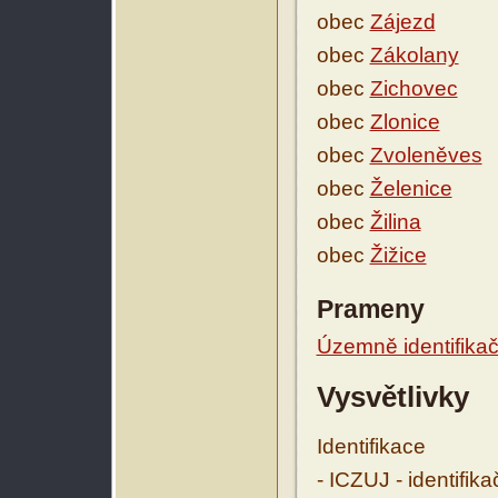
obec
Zájezd
obec
Zákolany
obec
Zichovec
obec
Zlonice
obec
Zvoleněves
obec
Želenice
obec
Žilina
obec
Žižice
Prameny
Územně identifikačn
Vysvětlivky
Identifikace
- ICZUJ - identifik