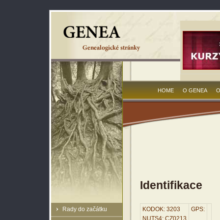
HOME
O GENEA
O
Identifikace
Rady do začátku
KODOK: 3203
GPS:
NUTS4: CZ0213