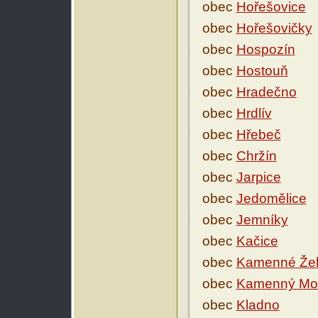
obec
Hořešovice
obec
Hořešovičky
obec
Hospozín
obec
Hostouň
obec
Hradečno
obec
Hrdlív
obec
Hřebeč
obec
Chržín
obec
Jarpice
obec
Jedomělice
obec
Jemníky
obec
Kačice
obec
Kamenné Žeh
obec
Kamenný Mo
obec
Kladno