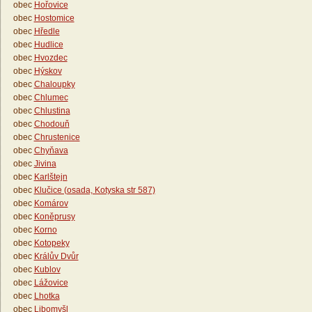
obec
Hořovice
obec
Hostomice
obec
Hředle
obec
Hudlice
obec
Hvozdec
obec
Hýskov
obec
Chaloupky
obec
Chlumec
obec
Chlustina
obec
Chodouň
obec
Chrustenice
obec
Chyňava
obec
Jivina
obec
Karlštejn
obec
Klučice (osada, Kotyska str 587)
obec
Komárov
obec
Koněprusy
obec
Korno
obec
Kotopeky
obec
Králův Dvůr
obec
Kublov
obec
Lážovice
obec
Lhotka
obec
Libomyšl