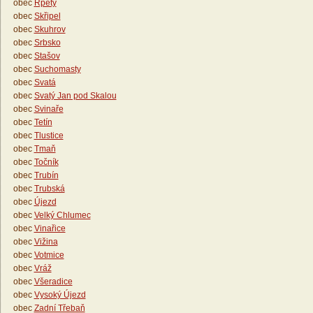
obec
Rpety
obec
Skřipel
obec
Skuhrov
obec
Srbsko
obec
Stašov
obec
Suchomasty
obec
Svatá
obec
Svatý Jan pod Skalou
obec
Svinaře
obec
Tetín
obec
Tlustice
obec
Tmaň
obec
Točník
obec
Trubín
obec
Trubská
obec
Újezd
obec
Velký Chlumec
obec
Vinařice
obec
Vižina
obec
Votmice
obec
Vráž
obec
Všeradice
obec
Vysoký Újezd
obec
Zadní Třebaň