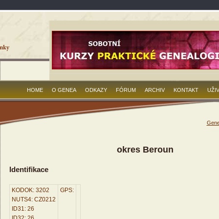
HOME
O GENEA
ODKAZY
FÓRUM
ARCHIV
KONTAKT
UŽI
Gene
okres Beroun
Identifikace
KODOK: 3202
GPS:
NUTS4: CZ0212
ID31: 26
ID32: 26