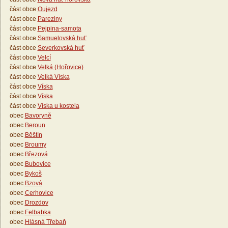
část obce
Oujezd
část obce
Pareziny
část obce
Pejpina-samota
část obce
Samuelovská huť
část obce
Severkovská huť
část obce
Velcí
část obce
Velká (Hořovice)
část obce
Velká Víska
část obce
Víska
část obce
Víska
část obce
Víska u kostela
obec
Bavoryně
obec
Beroun
obec
Běštín
obec
Broumy
obec
Březová
obec
Bubovice
obec
Bykoš
obec
Bzová
obec
Cerhovice
obec
Drozdov
obec
Felbabka
obec
Hlásná Třebaň