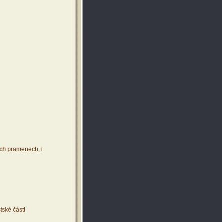
ích pramenech, i
tské části