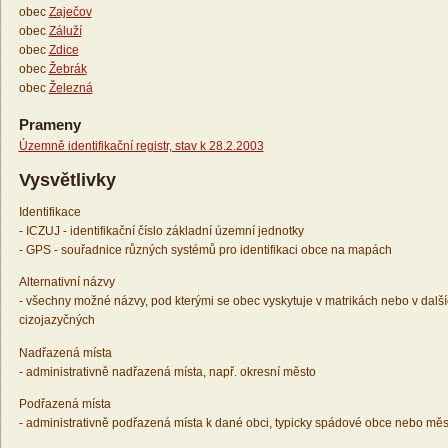
obec
Zaječov
obec
Záluží
obec
Zdice
obec
Žebrák
obec
Železná
Prameny
Územně identifikační registr, stav k 28.2.2003
Vysvětlivky
Identifikace
- ICZUJ - identifikační číslo základní územní jednotky
- GPS - souřadnice různých systémů pro identifikaci obce na mapách
Alternativní názvy
- všechny možné názvy, pod kterými se obec vyskytuje v matrikách nebo v dalš
cizojazyčných
Nadřazená místa
- administrativně nadřazená místa, např. okresní město
Podřazená místa
- administrativně podřazená místa k dané obci, typicky spádové obce nebo měs