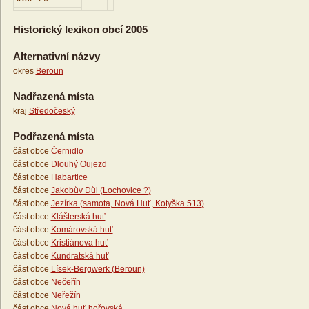
Historický lexikon obcí 2005
Alternativní názvy
okres
Beroun
Nadřazená místa
kraj
Středočeský
Podřazená místa
část obce
Černidlo
část obce
Dlouhý Oujezd
část obce
Habartice
část obce
Jakobův Důl (Lochovice ?)
část obce
Jezírka (samota, Nová Huť, Kotyška 513)
část obce
Klášterská huť
část obce
Komárovská huť
část obce
Kristiánova huť
část obce
Kundratská huť
část obce
Lísek-Bergwerk (Beroun)
část obce
Nečeřín
část obce
Neřežín
část obce
Nová huť hořovská