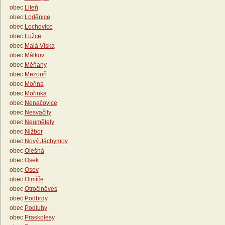
obec
Liteň
obec
Loděnice
obec
Lochovice
obec
Lužce
obec
Malá Víska
obec
Málkov
obec
Měňany
obec
Mezouň
obec
Mořina
obec
Mořinka
obec
Nenačovice
obec
Nesvačily
obec
Neumětely
obec
Nižbor
obec
Nový Jáchymov
obec
Olešná
obec
Osek
obec
Osov
obec
Otmíče
obec
Otročiněves
obec
Podbrdy
obec
Podluhy
obec
Praskolesy