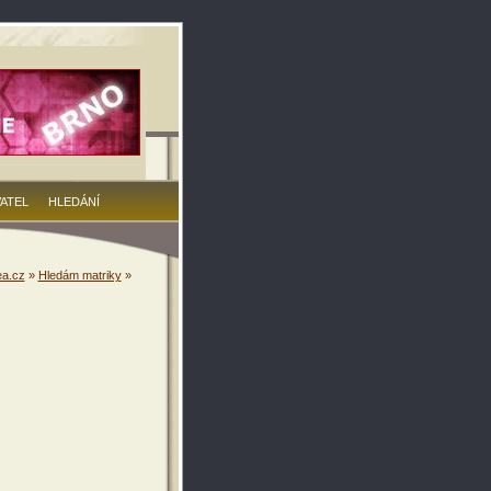
VATEL
HLEDÁNÍ
a.cz
»
Hledám matriky
»