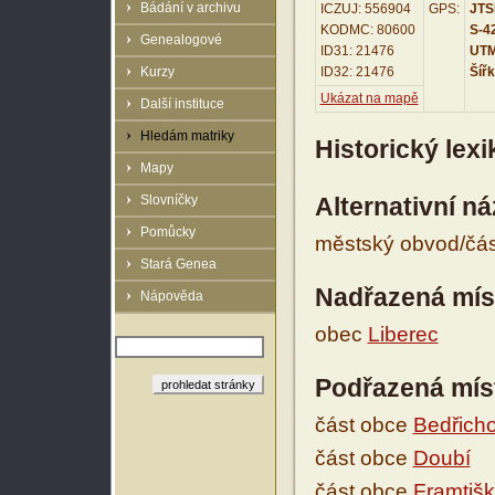
Bádání v archivu
ICZUJ: 556904
GPS:
JTSK
KODMC: 80600
S-42
Genealogové
ID31: 21476
UTM 
Kurzy
ID32: 21476
Šířk
Ukázat na mapě
Další instituce
Hledám matriky
Historický lex
Mapy
Slovníčky
Alternativní n
Pomůcky
městský obvod/čá
Stará Genea
Nadřazená mís
Nápověda
obec
Liberec
Podřazená mís
část obce
Bedřich
část obce
Doubí
část obce
Framtiš