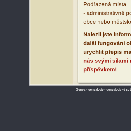
Podřazená místa
- administrativně 
obce nebo městské
Nalezli jste infor
další fungování 
urychlit přepis m
nás svými silami
příspěvkem!
Genea - genealogie - genealogické str