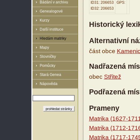
Bádání v archivu
ID31: 206653
GPS:
ID32: 206653
Genealogové
Kurzy
Historický lex
Další instituce
Hledám matriky
Alternativní n
Mapy
část obce
Kamenic
Slovníčky
Nadřazená mís
Pomůcky
Stará Genea
obec
Střítež
Nápověda
Podřazená mís
Prameny
Matrika (1627-171
Matrika (1712-171
Matrika (1717-174