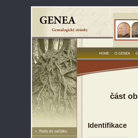
HOME
O GENEA
O
část ob
Identifikace
Rady do začátku