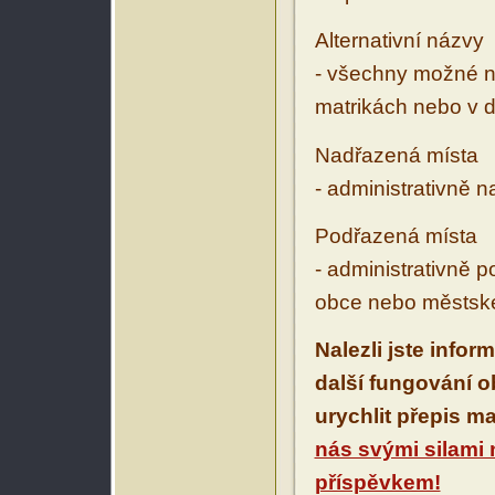
Alternativní názvy
- všechny možné ná
matrikách nebo v d
Nadřazená místa
- administrativně 
Podřazená místa
- administrativně 
obce nebo městské
Nalezli jste infor
další fungování 
urychlit přepis m
nás svými silami
příspěvkem!