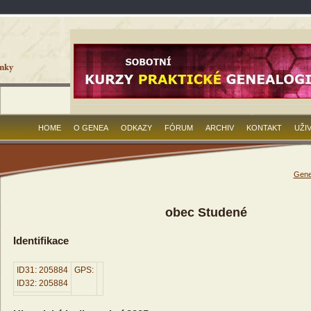
HOME
O GENEA
ODKAZY
FÓRUM
ARCHIV
KONTAKT
UŽI
Gene
obec Studené
Identifikace
ID31: 205884
GPS:
ID32: 205884