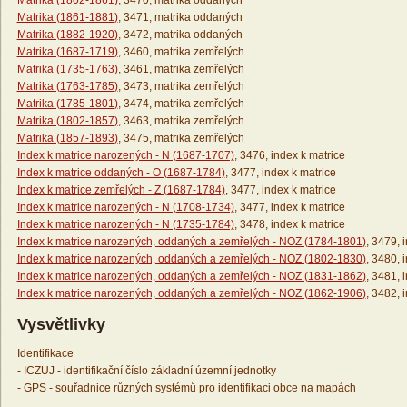
Matrika (1802-1861)
, 3470, matrika oddaných
Matrika (1861-1881)
, 3471, matrika oddaných
Matrika (1882-1920)
, 3472, matrika oddaných
Matrika (1687-1719)
, 3460, matrika zemřelých
Matrika (1735-1763)
, 3461, matrika zemřelých
Matrika (1763-1785)
, 3473, matrika zemřelých
Matrika (1785-1801)
, 3474, matrika zemřelých
Matrika (1802-1857)
, 3463, matrika zemřelých
Matrika (1857-1893)
, 3475, matrika zemřelých
Index k matrice narozených - N (1687-1707)
, 3476, index k matrice
Index k matrice oddaných - O (1687-1784)
, 3477, index k matrice
Index k matrice zemřelých - Z (1687-1784)
, 3477, index k matrice
Index k matrice narozených - N (1708-1734)
, 3477, index k matrice
Index k matrice narozených - N (1735-1784)
, 3478, index k matrice
Index k matrice narozených, oddaných a zemřelých - NOZ (1784-1801)
, 3479, 
Index k matrice narozených, oddaných a zemřelých - NOZ (1802-1830)
, 3480, 
Index k matrice narozených, oddaných a zemřelých - NOZ (1831-1862)
, 3481, 
Index k matrice narozených, oddaných a zemřelých - NOZ (1862-1906)
, 3482, 
Vysvětlivky
Identifikace
- ICZUJ - identifikační číslo základní územní jednotky
- GPS - souřadnice různých systémů pro identifikaci obce na mapách