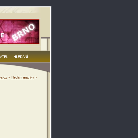
VATEL
HLEDÁNÍ
a.cz
»
Hledám matriky
»