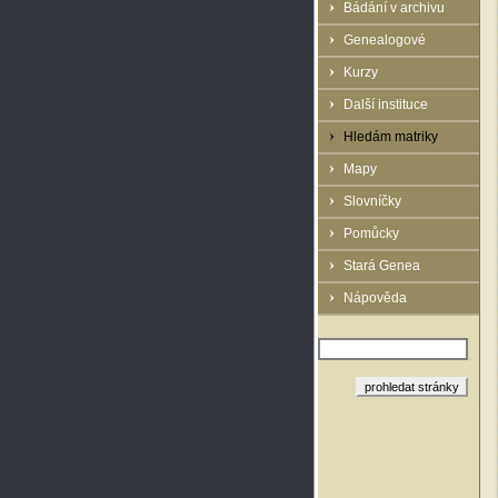
Bádání v archivu
Genealogové
Kurzy
Další instituce
Hledám matriky
Mapy
Slovníčky
Pomůcky
Stará Genea
Nápověda