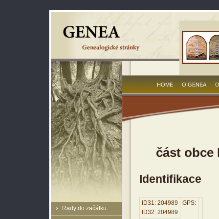
HOME
O GENEA
O
část obce 
Identifikace
ID31: 204989
GPS:
Rady do začátku
ID32: 204989