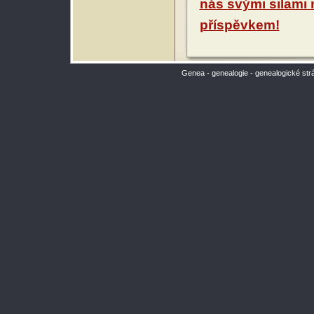
nás svými silami
příspěvkem!
Genea - genealogie - genealogické str