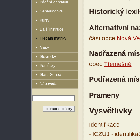
Bádání v archivu
Historický lex
Genealogové
Kurzy
Alternativní n
Další instituce
část obce
Nová Ves
Hledám matriky
Mapy
Nadřazená mís
Slovníčky
obec
Třemešné
Pomůcky
Stará Genea
Podřazená mís
Nápověda
Prameny
Vysvětlivky
Identifikace
- ICZUJ - identifik