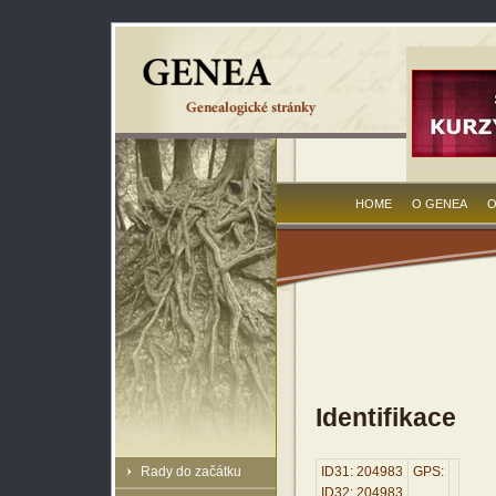
HOME
O GENEA
O
Identifikace
Rady do začátku
ID31: 204983
GPS:
ID32: 204983