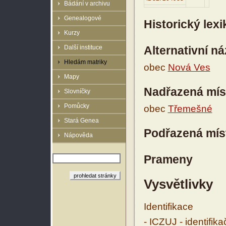
Bádání v archivu
Genealogové
Historický lex
Kurzy
Další instituce
Alternativní n
Hledám matriky
obec
Nová Ves
Mapy
Nadřazená mís
Slovníčky
Pomůcky
obec
Třemešné
Stará Genea
Podřazená mís
Nápověda
Prameny
Vysvětlivky
Identifikace
- ICZUJ - identifik