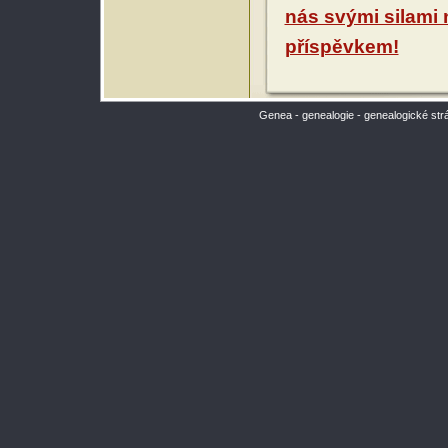
nás svými silami
příspěvkem!
Genea - genealogie - genealogické str