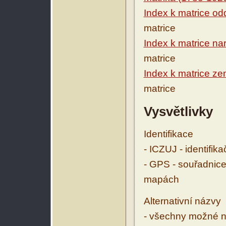
Index k matrice o
matrice
Index k matrice na
matrice
Index k matrice ze
matrice
Vysvětlivky
Identifikace
- ICZUJ - identifik
- GPS - souřadnice
mapách
Alternativní názvy
- všechny možné ná