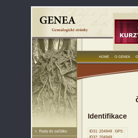
HOME
O GENEA
O
Identifikace
Rady do začátku
ID31: 204949
GPS:
ID32: 204949