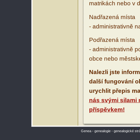
matrikách nebo v d
Nadřazená místa
- administrativně 
Podřazená místa
- administrativně 
obce nebo městské
Nalezli jste infor
další fungování 
urychlit přepis m
nás svými silami
příspěvkem!
Genea - genealogie - genealogické str