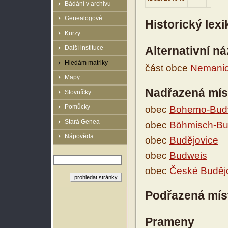
Bádání v archivu
Genealogové
Historický lex
Kurzy
Další instituce
Alternativní n
Hledám matriky
část obce
Nemani
Mapy
Nadřazená mís
Slovníčky
Pomůcky
obec
Bohemo-Bud
Stará Genea
obec
Böhmisch-Bu
Nápověda
obec
Budějovice
obec
Budweis
obec
České Buděj
Podřazená mís
Prameny