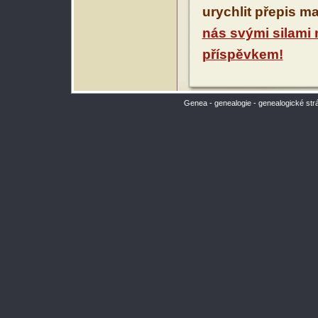
urychlit přepis m
nás svými silami
příspěvkem!
Genea - genealogie - genealogické str