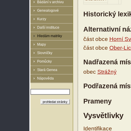
Bádání v archivu
Genealogové
Historický lex
Kurzy
Další instituce
Alternativní n
Hledám matriky
část obce
Horní Sv
Mapy
část obce
Ober-Lic
Slovníčky
Nadřazená mís
Pomůcky
Stará Genea
obec
Strážný
Nápověda
Podřazená mís
Prameny
Vysvětlivky
Identifikace