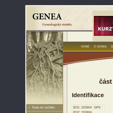
HOME
O GENEA
O
část
Identifikace
Rady do začátku
ID31: 203904
GPS:
ID32: 203904