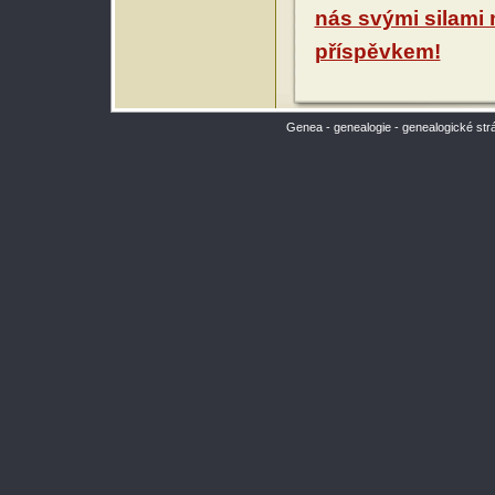
nás svými silami
příspěvkem!
Genea - genealogie - genealogické str