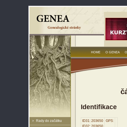
HOME
O GENEA
O
č
Identifikace
Rady do začátku
ID31: 203650
GPS:
ID32: 203650