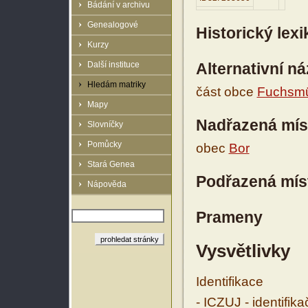
Bádání v archivu
Genealogové
Historický lex
Kurzy
Další instituce
Alternativní n
Hledám matriky
část obce
Fuchsm
Mapy
Nadřazená mís
Slovníčky
Pomůcky
obec
Bor
Stará Genea
Podřazená mís
Nápověda
Prameny
Vysvětlivky
Identifikace
- ICZUJ - identifik