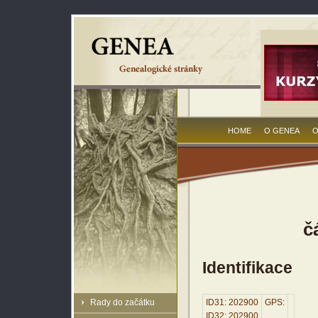
HOME
O GENEA
O
č
Identifikace
Rady do začátku
ID31: 202900
GPS:
ID32: 202900