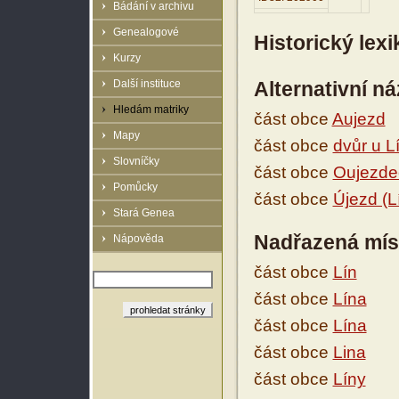
Bádání v archivu
Genealogové
Historický lex
Kurzy
Další instituce
Alternativní n
Hledám matriky
část obce
Aujezd
Mapy
část obce
dvůr u L
Slovníčky
část obce
Oujezde
Pomůcky
část obce
Újezd (L
Stará Genea
Nadřazená mís
Nápověda
část obce
Lín
část obce
Lína
část obce
Lína
část obce
Lina
část obce
Líny