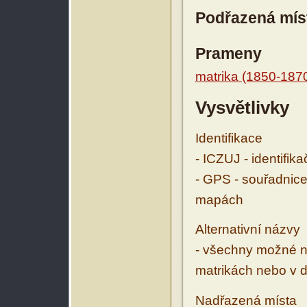
Podřazená mís
Prameny
matrika (1850-187
Vysvětlivky
Identifikace
- ICZUJ - identifik
- GPS - souřadnice
mapách
Alternativní názvy
- všechny možné ná
matrikách nebo v d
Nadřazená místa