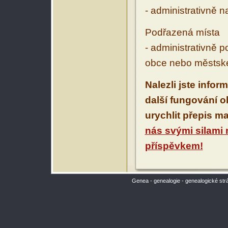
- administrativně 
Podřazená místa
- administrativně 
obce nebo městské
Nalezli jste infor
další fungování 
urychlit přepis m
nás svými silami
příspěvkem!
Genea - genealogie - genealogické str