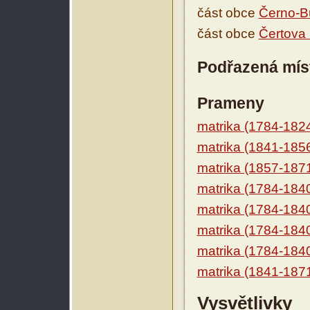
část obce
Černo-B
část obce
Čertova
Podřazená mís
Prameny
matrika (1784-182
matrika (1841-185
matrika (1857-187
matrika (1784-184
matrika (1784-184
matrika (1784-184
matrika (1784-184
matrika (1841-187
Vysvětlivky