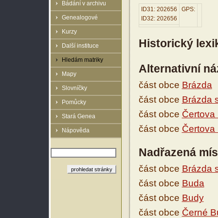
Bádání v archivu
ID31: 202656
GPS:
Genealogové
ID32: 202656
Kurzy
Historický lex
Další instituce
Hledám matriky
Alternativní n
Mapy
část obce
Brázda
Slovníčky
část obce
Brázda s
Pomůcky
část obce
Čertova
Stará Genea
část obce
Čertova
Nápověda
Nadřazená mís
část obce
Brázda 
část obce
Buda
část obce
Budy
část obce
Černé B