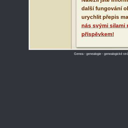
další fungování 
urychlit přepis m
nás svými silami
příspěvkem!
Genea - genealogie - genealogické str