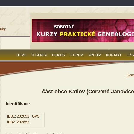
HOME
O GENEA
ODKAZY
FÓRUM
ARCHIV
KONTAKT
UŽI
Gene
část obce Katlov (Červené Janovice
Identifikace
ID31: 202652
GPS:
ID32: 202652