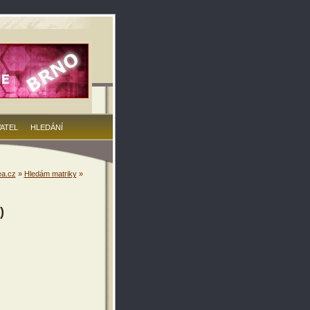
VATEL
HLEDÁNÍ
a.cz
»
Hledám matriky
»
)