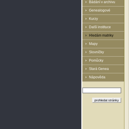
Bádání v archivu
Genealogové
Kurzy
Další instituce
Hledám matriky
Mapy
Slovníčky
Pomůcky
Stará Genea
Nápověda