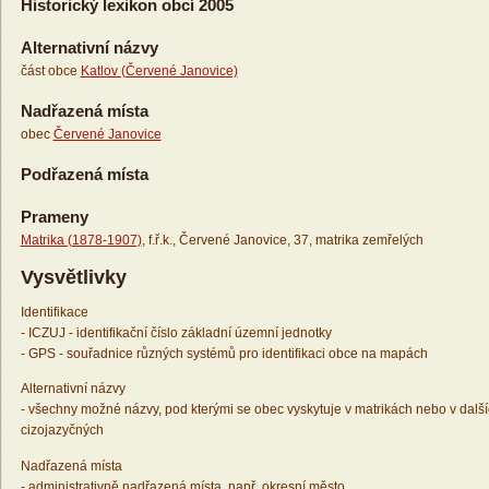
Historický lexikon obcí 2005
Alternativní názvy
část obce
Katlov (Červené Janovice)
Nadřazená místa
obec
Červené Janovice
Podřazená místa
Prameny
Matrika (1878-1907)
, f.ř.k., Červené Janovice, 37, matrika zemřelých
Vysvětlivky
Identifikace
- ICZUJ - identifikační číslo základní územní jednotky
- GPS - souřadnice různých systémů pro identifikaci obce na mapách
Alternativní názvy
- všechny možné názvy, pod kterými se obec vyskytuje v matrikách nebo v dalš
cizojazyčných
Nadřazená místa
- administrativně nadřazená místa, např. okresní město