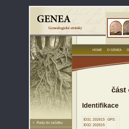
HOME
O GENEA
O
část
Identifikace
ID31: 202615
GPS:
Rady do začátku
ID32: 202615