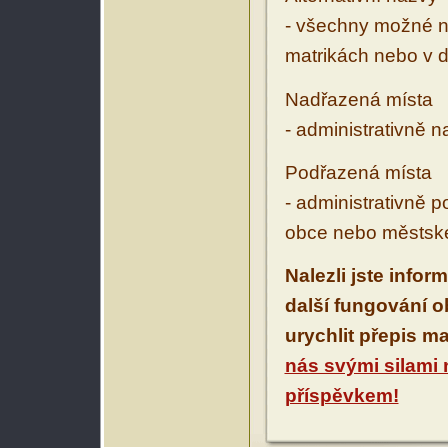
- všechny možné ná
matrikách nebo v d
Nadřazená místa
- administrativně 
Podřazená místa
- administrativně 
obce nebo městské
Nalezli jste infor
další fungování 
urychlit přepis m
nás svými silami
příspěvkem!