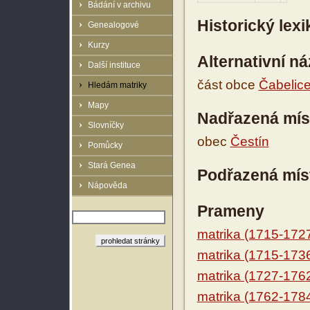
Bádání v archivu
Historický lex
Genealogové
Kurzy
Alternativní n
Další instituce
část obce
Čabelice
Hledám matriky
Mapy
Nadřazená mís
Slovníčky
obec
Čestín
Pomůcky
Stará Genea
Podřazená mís
Nápověda
Prameny
matrika (1715-172
matrika (1715-173
matrika (1727-176
matrika (1762-178