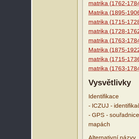
matrika (1762-178
Matrika (1895-190
matrika (1715-172
matrika (1728-176
matrika (1763-178
Matrika (1875-192
matrika (1715-173
matrika (1763-178
Vysvětlivky
Identifikace
- ICZUJ - identifik
- GPS - souřadnice
mapách
Alternativní názvy