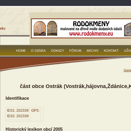
HOME
O GENEA
ODKAZY
FÓRUM
ARCHIV
KONTAKT
UŽI
Gene
část obce Ostrák (Vostrák,hájovna,Ždánice,K
Identifikace
ID31: 202339
GPS:
ID32: 202339
Historický lexikon obcí 2005