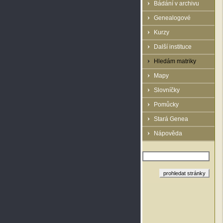
Bádání v archivu
Genealogové
Kurzy
Další instituce
Hledám matriky
Mapy
Slovníčky
Pomůcky
Stará Genea
Nápověda