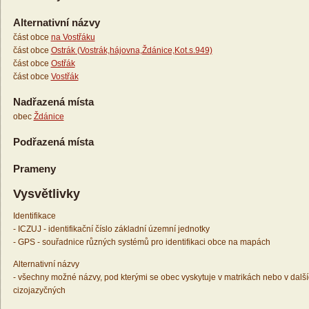
Alternativní názvy
část obce
na Vostřáku
část obce
Ostrák (Vostrák,hájovna,Ždánice,Kot.s.949)
část obce
Ostřák
část obce
Vostřák
Nadřazená místa
obec
Ždánice
Podřazená místa
Prameny
Vysvětlivky
Identifikace
- ICZUJ - identifikační číslo základní územní jednotky
- GPS - souřadnice různých systémů pro identifikaci obce na mapách
Alternativní názvy
- všechny možné názvy, pod kterými se obec vyskytuje v matrikách nebo v dalš
cizojazyčných