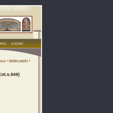
VATEL
HLEDÁNÍ
a.cz
»
Hledám matriky
»
ot.s.949)