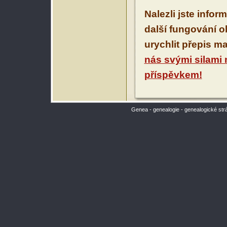
Nalezli jste infor
další fungování 
urychlit přepis m
nás svými silami
příspěvkem!
Genea - genealogie - genealogické str