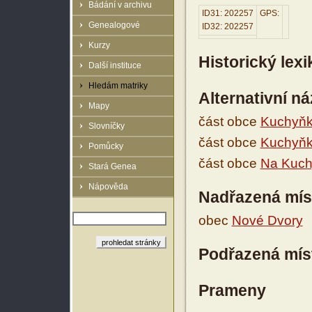
Bádání v archivu
ID31: 202257
GPS:
Genealogové
ID32: 202257
Kurzy
Historický lex
Další instituce
Hledám matriky
Alternativní n
Mapy
část obce
Kuchyň
Slovníčky
část obce
Kuchyň
Pomůcky
část obce
Na Kuchy
Stará Genea
Nápověda
Nadřazená mís
obec
Nové Dvory
Podřazená mís
Prameny