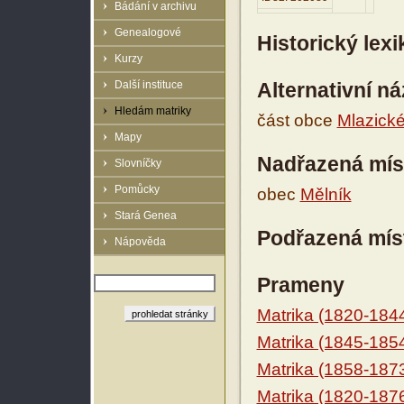
Bádání v archivu
Genealogové
Historický lex
Kurzy
Další instituce
Alternativní n
Hledám matriky
část obce
Mlazické
Mapy
Nadřazená mís
Slovníčky
Pomůcky
obec
Mělník
Stará Genea
Podřazená mís
Nápověda
Prameny
Matrika (1820-184
Matrika (1845-185
Matrika (1858-187
Matrika (1820-187