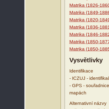
Matrika (1826-186
Matrika (1849-188
Matrika (1820-184
Matrika (1836-188
Matrika (1846-188
Matrika (1850-187
Matrika (1850-188
Vysvětlivky
Identifikace
- ICZUJ - identifik
- GPS - souřadnice
mapách
Alternativní názvy