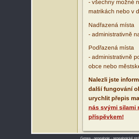
- všechny možné ná
matrikách nebo v d
Nadřazená místa
- administrativně 
Podřazená místa
- administrativně 
obce nebo městské
Nalezli jste infor
další fungování 
urychlit přepis m
nás svými silami
příspěvkem!
Genea - genealogie - genealogické str