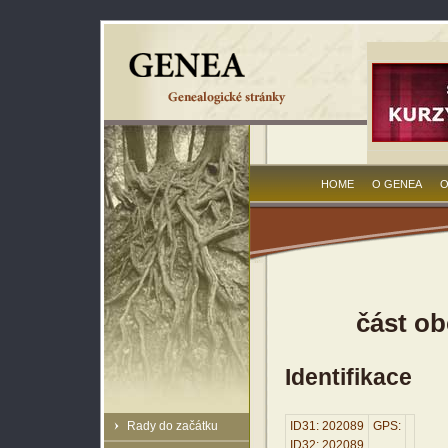
HOME
O GENEA
O
část ob
Identifikace
Rady do začátku
ID31: 202089
GPS:
ID32: 202089