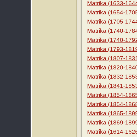
Matrika (1633-164
Matrika (1654-170
Matrika (1705-174
Matrika (1740-178
Matrika (1740-179
Matrika (1793-181
Matrika (1807-183
Matrika (1820-184
Matrika (1832-185
Matrika (1841-185
Matrika (1854-186
Matrika (1854-186
Matrika (1865-189
Matrika (1869-189
Matrika (1614-162