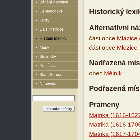
Bádání v archivu
Historický lex
Genealogové
Kurzy
Alternativní n
Další instituce
část obce
Mlazice 
Hledám matriky
část obce
Mlezice
Mapy
Slovníčky
Nadřazená mís
Pomůcky
obec
Mělník
Stará Genea
Nápověda
Podřazená mís
Prameny
Matrika (1616-162
Matrika (1616-170
Matrika (1617-170