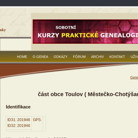
HOME
O GENEA
ODKAZY
FÓRUM
ARCHIV
KONTAKT
UŽI
Gene
část obce Toulov ( Městečko-Chotýša
Identifikace
ID31: 201946
GPS:
ID32: 201946