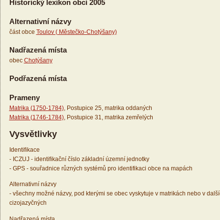
Historický lexikon obcí 2005
Alternativní názvy
část obce
Toulov ( Městečko-Chotýšany)
Nadřazená místa
obec
Chotýšany
Podřazená místa
Prameny
Matrika (1750-1784)
, Postupice 25, matrika oddaných
Matrika (1746-1784)
, Postupice 31, matrika zemřelých
Vysvětlivky
Identifikace
- ICZUJ - identifikační číslo základní územní jednotky
- GPS - souřadnice různých systémů pro identifikaci obce na mapách
Alternativní názvy
- všechny možné názvy, pod kterými se obec vyskytuje v matrikách nebo v dalš
cizojazyčných
Nadřazená místa