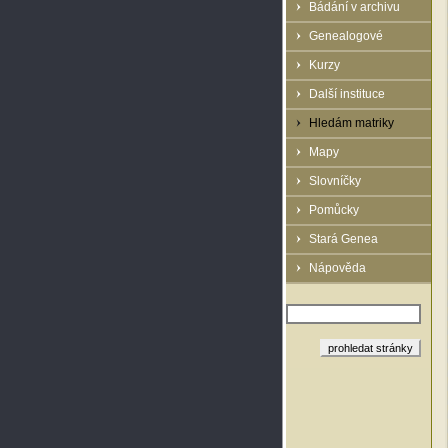
Bádání v archivu
Genealogové
Kurzy
Další instituce
Hledám matriky
Mapy
Slovníčky
Pomůcky
Stará Genea
Nápověda