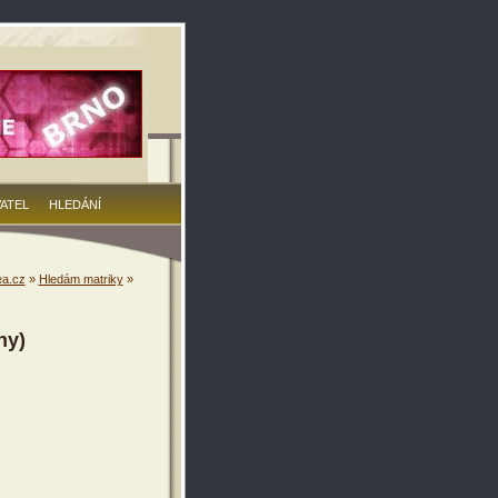
VATEL
HLEDÁNÍ
a.cz
»
Hledám matriky
»
ny)