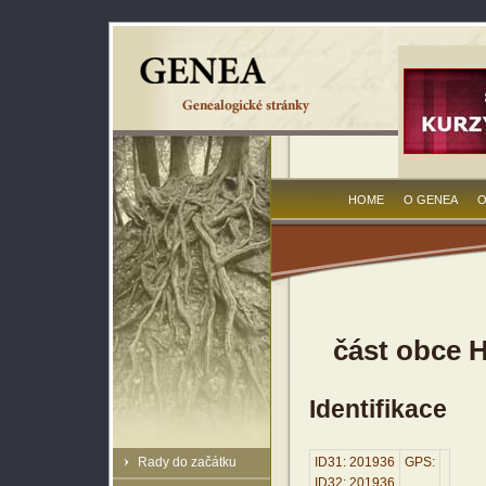
HOME
O GENEA
O
část obce H
Identifikace
Rady do začátku
ID31: 201936
GPS:
ID32: 201936