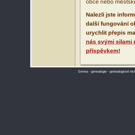
obce nebo městské
Nalezli jste infor
další fungování 
urychlit přepis m
nás svými silami
příspěvkem!
Genea - genealogie - genealogické str