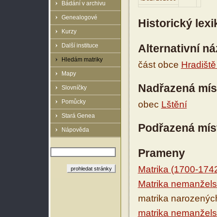
Bádání v archivu
Genealogové
Historický lex
Kurzy
Další instituce
Alternativní n
Hledám matriky
část obce
Hradiště
Mapy
Nadřazená mís
Slovníčky
Pomůcky
obec
Lštění
Stará Genea
Podřazená mís
Nápověda
Prameny
Matrika (1700-174
Matrika nemanžels
matrika narozenýc
matrika nemanžels