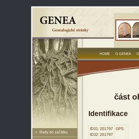
HOME
O GENEA
O
část o
Identifikace
ID31: 201797
GPS:
Rady do začátku
ID32: 201797