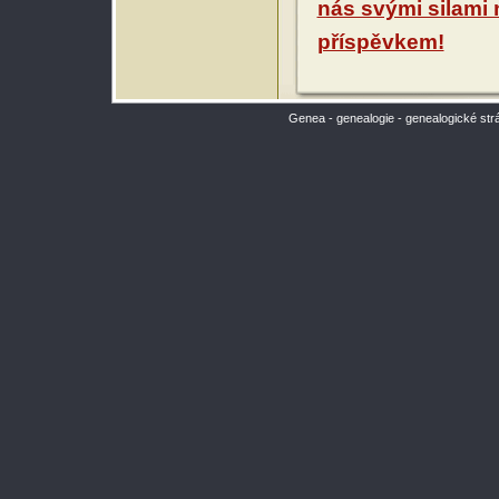
nás svými silami
příspěvkem!
Genea - genealogie - genealogické str