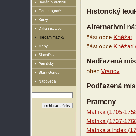
Bádání v archivu
Historický lex
Genealogové
Kurzy
Alternativní n
Další instituce
část obce
Kněžat
Hledám matriky
část obce
Kněžatí 
Mapy
Slovníčky
Nadřazená mís
Pomůcky
obec
Vranov
Stará Genea
Nápověda
Podřazená mís
Prameny
Matrika (1705-175
Matrika (1737-176
Matrika a Index (1