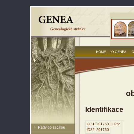
HOME
O GENEA
O
ob
Identifikace
ID31: 201760
GPS:
Rady do začátku
ID32: 201760