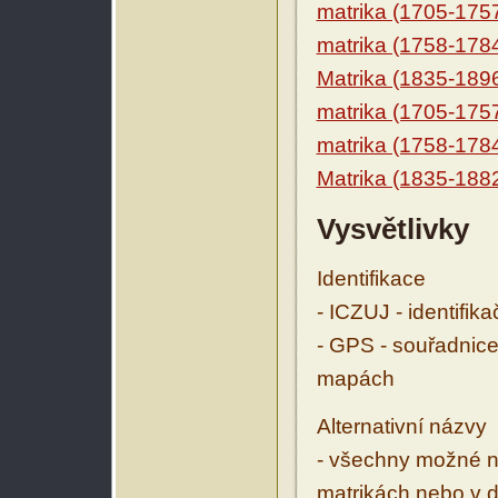
matrika (1705-175
matrika (1758-178
Matrika (1835-189
matrika (1705-175
matrika (1758-178
Matrika (1835-188
Vysvětlivky
Identifikace
- ICZUJ - identifik
- GPS - souřadnice
mapách
Alternativní názvy
- všechny možné ná
matrikách nebo v d