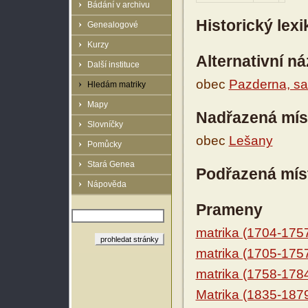
Bádání v archivu
Historický lex
Genealogové
Kurzy
Alternativní n
Další instituce
obec
Pazderna, s
Hledám matriky
Mapy
Nadřazená mís
Slovníčky
obec
Lešany
Pomůcky
Stará Genea
Podřazená mís
Nápověda
Prameny
matrika (1704-175
matrika (1705-175
matrika (1758-178
Matrika (1835-187