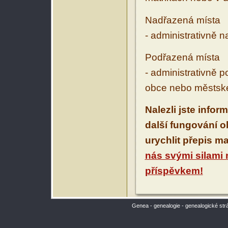
Nadřazená místa
- administrativně 
Podřazená místa
- administrativně 
obce nebo městské
Nalezli jste infor
další fungování 
urychlit přepis m
nás svými silami
příspěvkem!
Genea - genealogie - genealogické str