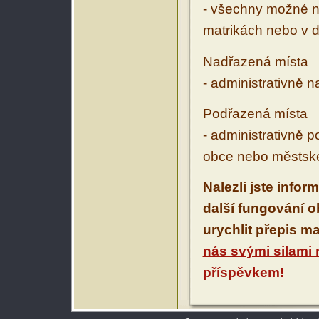
- všechny možné ná
matrikách nebo v d
Nadřazená místa
- administrativně 
Podřazená místa
- administrativně 
obce nebo městské
Nalezli jste infor
další fungování 
urychlit přepis m
nás svými silami
příspěvkem!