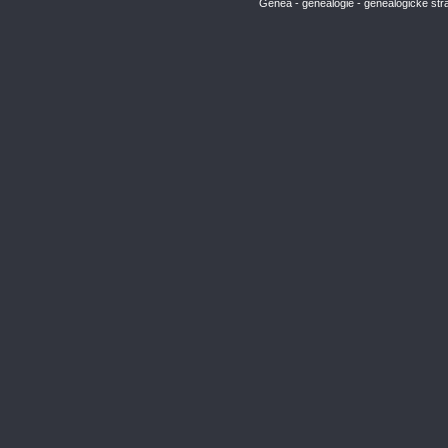
Genea - genealogie - genealogické str