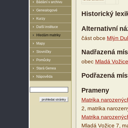
Bádání v archivu
Genealogové
Historický lex
Kurzy
Další instituce
Alternativní n
Hledám matriky
část obce
Mlýn Dub
Mapy
Nadřazená mís
Slovníčky
Pomůcky
obec
Mladá Vožic
Stará Genea
Podřazená mís
Nápověda
Prameny
Matrika narozenýc
2, matrika naroze
Matrika narozenýc
Mladá Vožice 7, m