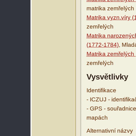
matrika zemřelých
Matrika vyzn.víry 
zemřelých
Matrika narozenýc
(1772-1784)
, Mlad
Matrika zemřelých
zemřelých
Vysvětlivky
Identifikace
- ICZUJ - identifik
- GPS - souřadnice
mapách
Alternativní názvy