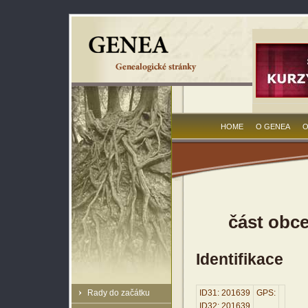
HOME
O GENEA
O
část obce
Identifikace
Rady do začátku
ID31: 201639
GPS:
ID32: 201639