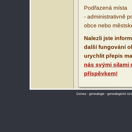
Podřazená místa
- administrativně 
obce nebo městské
Nalezli jste infor
další fungování 
urychlit přepis m
nás svými silami
příspěvkem!
Genea - genealogie - genealogické str