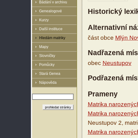
Bádání v archivu
Historický lex
Genealogové
Kurzy
Alternativní n
Další instituce
část obce
Mlýn No
Hledám matriky
Mapy
Nadřazená mís
Slovníčky
obec
Neustupov
Pomůcky
Stará Genea
Podřazená mís
Nápověda
Prameny
Matrika narozenýc
Matrika narozenýc
Neustupov 2, matr
Matrika narozenýc