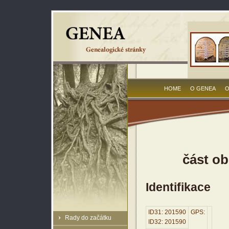
HOME
O GENEA
O
část o
Identifikace
ID31: 201590
GPS:
Rady do začátku
ID32: 201590