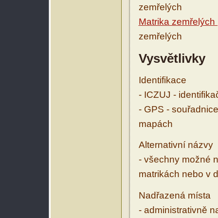
zemřelých
Matrika zemřelých
zemřelých
Vysvětlivky
Identifikace
- ICZUJ - identifik
- GPS - souřadnice
mapách
Alternativní názvy
- všechny možné ná
matrikách nebo v d
Nadřazená místa
- administrativně 