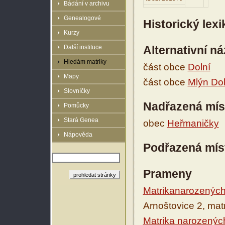
Bádání v archivu
Genealogové
Historický lex
Kurzy
Další instituce
Alternativní n
Hledám matriky
část obce
Dolní
Mapy
část obce
Mlýn Dol
Slovníčky
Nadřazená mís
Pomůcky
Stará Genea
obec
Heřmaničky
Nápověda
Podřazená mís
Prameny
Matrikanarozených
Arnoštovice 2, mat
Matrika narozenýc