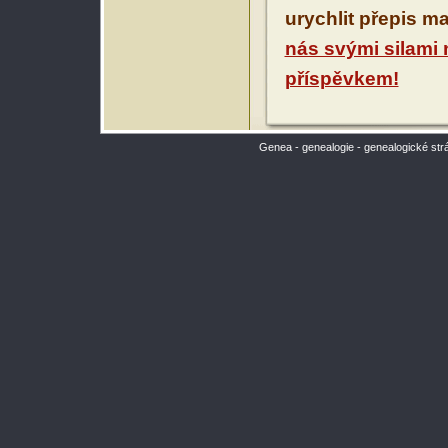
urychlit přepis m
nás svými silami
příspěvkem!
Genea - genealogie - genealogické str