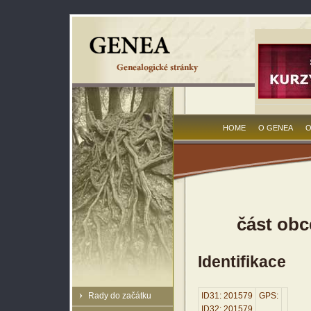
HOME
O GENEA
O
část obc
Identifikace
Rady do začátku
ID31: 201579
GPS:
ID32: 201579