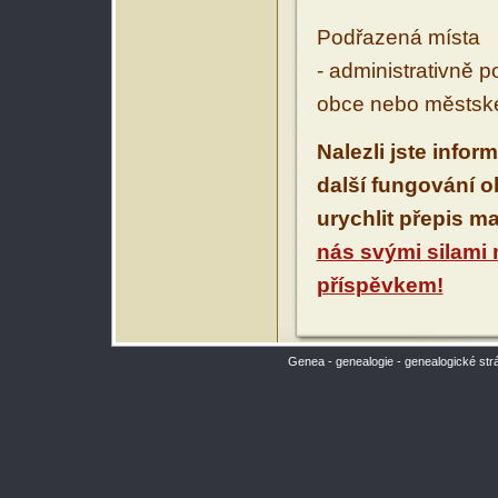
Podřazená místa
- administrativně 
obce nebo městské
Nalezli jste infor
další fungování 
urychlit přepis m
nás svými silami
příspěvkem!
Genea - genealogie - genealogické str