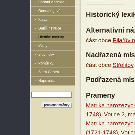
Bádání v archivu
Genealogové
Historický lex
Kurzy
Další instituce
Alternativní n
Hledám matriky
část obce
Pilařův m
Mapy
Nadřazená mís
Slovníčky
Pomůcky
část obce
Střelítov
Stará Genea
Podřazená mís
Nápověda
Prameny
Matrika narozezýc
1748)
, Votice 2, m
Matrika narozezý
(1721-1748)
, Voti