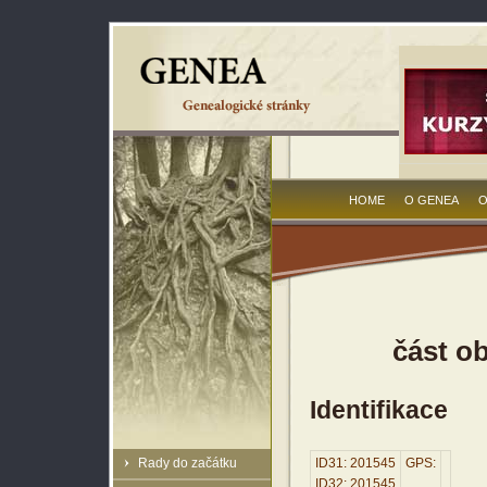
HOME
O GENEA
O
část ob
Identifikace
Rady do začátku
ID31: 201545
GPS:
ID32: 201545