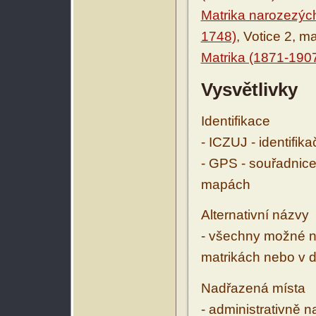
Matrika narozezýc
1748)
, Votice 2, m
Matrika (1871-190
Vysvětlivky
Identifikace
- ICZUJ - identifik
- GPS - souřadnice
mapách
Alternativní názvy
- všechny možné ná
matrikách nebo v d
Nadřazená místa
- administrativně 