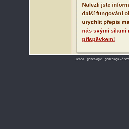
Nalezli jste infor
další fungování 
urychlit přepis m
nás svými silami
příspěvkem!
Genea - genealogie - genealogické str