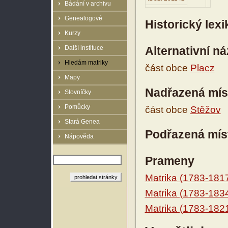
Bádání v archivu
Genealogové
Historický lex
Kurzy
Další instituce
Alternativní n
Hledám matriky
část obce
Placz
Mapy
Nadřazená mís
Slovníčky
Pomůcky
část obce
Stěžov
Stará Genea
Podřazená mís
Nápověda
Prameny
Matrika (1783-181
Matrika (1783-183
Matrika (1783-182