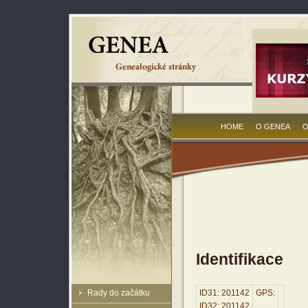
HOME
O GENEA
O
Identifikace
Rady do začátku
ID31: 201142
GPS:
ID32: 201142