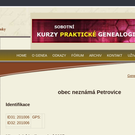
HOME
O GENEA
ODKAZY
FÓRUM
ARCHIV
KONTAKT
UŽI
Gene
obec neznámá Petrovice
Identifikace
ID31: 201006
GPS:
ID32: 201006