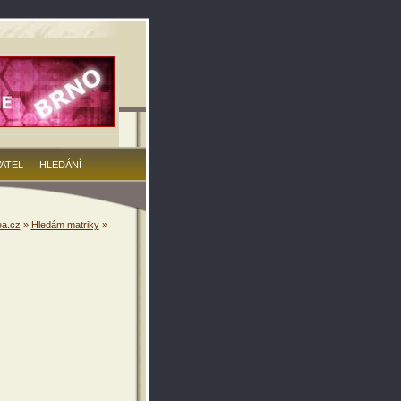
VATEL
HLEDÁNÍ
a.cz
»
Hledám matriky
»