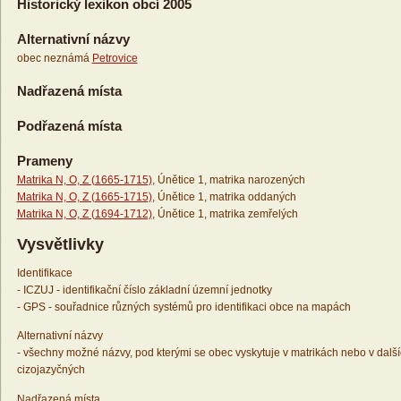
Historický lexikon obcí 2005
Alternativní názvy
obec neznámá
Petrovice
Nadřazená místa
Podřazená místa
Prameny
Matrika N, O, Z (1665-1715)
, Únětice 1, matrika narozených
Matrika N, O, Z (1665-1715)
, Únětice 1, matrika oddaných
Matrika N, O, Z (1694-1712)
, Únětice 1, matrika zemřelých
Vysvětlivky
Identifikace
- ICZUJ - identifikační číslo základní územní jednotky
- GPS - souřadnice různých systémů pro identifikaci obce na mapách
Alternativní názvy
- všechny možné názvy, pod kterými se obec vyskytuje v matrikách nebo v dalš
cizojazyčných
Nadřazená místa