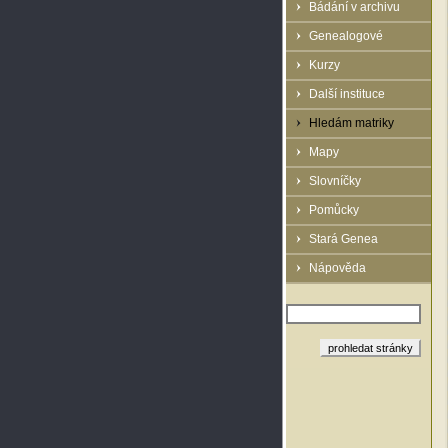
Bádání v archivu
Genealogové
Kurzy
Další instituce
Hledám matriky
Mapy
Slovníčky
Pomůcky
Stará Genea
Nápověda