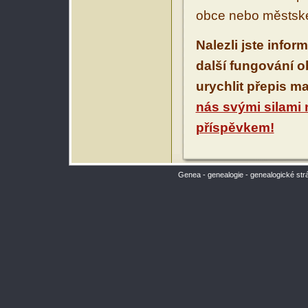
obce nebo městské
Nalezli jste infor
další fungování 
urychlit přepis m
nás svými silami
příspěvkem!
Genea - genealogie - genealogické str