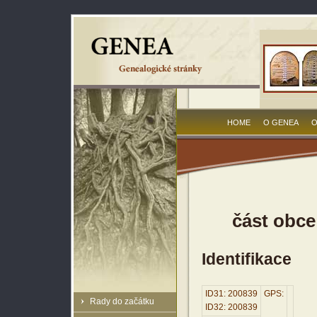
HOME
O GENEA
O
část obce
Identifikace
ID31: 200839
GPS:
Rady do začátku
ID32: 200839