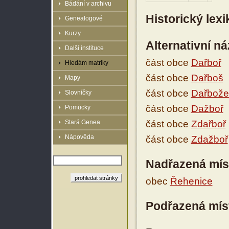
Bádání v archivu
Historický lex
Genealogové
Kurzy
Alternativní n
Další instituce
část obce
Dařboř
Hledám matriky
část obce
Dařboš
Mapy
část obce
Dařbože 
Slovníčky
část obce
Dažboř
Pomůcky
Stará Genea
část obce
Zdařboř
Nápověda
část obce
Zdažboř
Nadřazená mís
obec
Řehenice
Podřazená mís