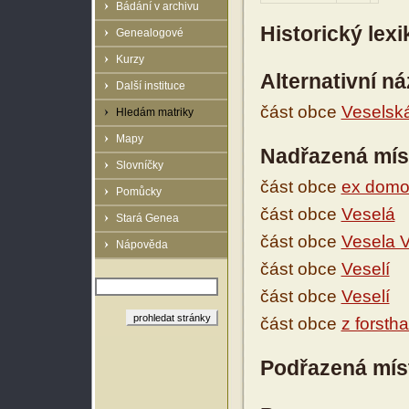
Bádání v archivu
Historický lex
Genealogové
Kurzy
Alternativní n
Další instituce
část obce
Veselsk
Hledám matriky
Mapy
Nadřazená mís
Slovníčky
část obce
ex domo 
Pomůcky
část obce
Veselá
Stará Genea
část obce
Vesela V
Nápověda
část obce
Veselí
část obce
Veselí
část obce
z forsth
Podřazená mís