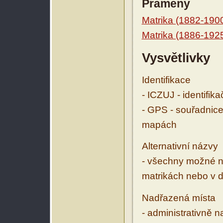
Prameny
Matrika (1882-190
Matrika (1886-192
Vysvětlivky
Identifikace
- ICZUJ - identifik
- GPS - souřadnice
mapách
Alternativní názvy
- všechny možné ná
matrikách nebo v d
Nadřazená místa
- administrativně 