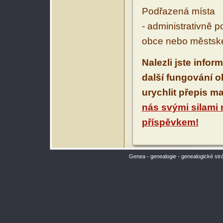
Podřazená místa
- administrativně 
obce nebo městské
Nalezli jste infor
další fungování 
urychlit přepis m
nás svými silami
příspěvkem!
Genea - genealogie - genealogické str