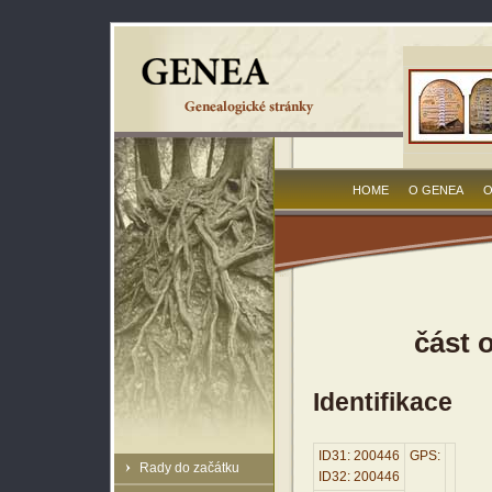
HOME
O GENEA
O
část 
Identifikace
ID31: 200446
GPS:
Rady do začátku
ID32: 200446