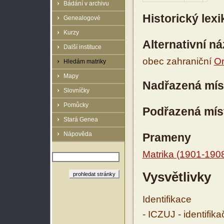
Bádání v archivu
Historický lex
Genealogové
Kurzy
Alternativní n
Další instituce
obec zahraniční
Or
Hledám matriky
Mapy
Nadřazená mís
Slovníčky
Pomůcky
Podřazená mís
Stará Genea
Nápověda
Prameny
Matrika (1901-190
Vysvětlivky
Identifikace
- ICZUJ - identifik