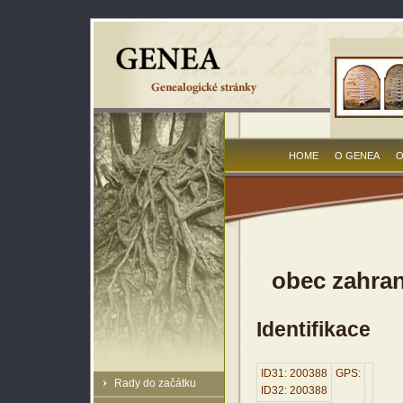
HOME
O GENEA
O
obec zahra
Identifikace
ID31: 200388
GPS:
Rady do začátku
ID32: 200388