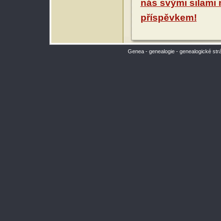
nás svými silami
příspěvkem!
Genea - genealogie - genealogické str