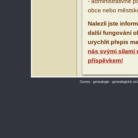
- administrativně 
obce nebo městské
Nalezli jste infor
další fungování 
urychlit přepis m
nás svými silami
příspěvkem!
Genea - genealogie - genealogické str