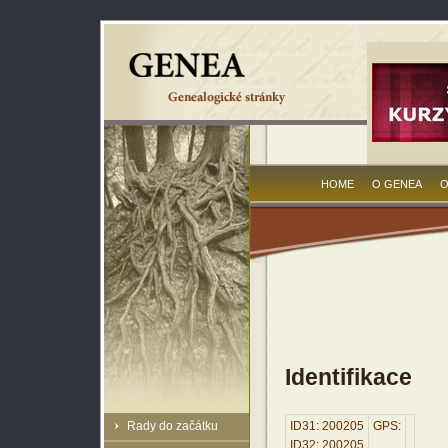
HOME
O GENEA
O
Identifikace
Rady do začátku
ID31: 200205
GPS:
ID32: 200205