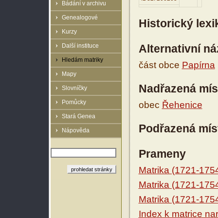
Bádání v archivu
Genealogové
Historický lex
Kurzy
Další instituce
Alternativní n
Hledám matriky
část obce
Papírna
Mapy
Nadřazená mís
Slovníčky
Pomůcky
obec
Řehenice
Stará Genea
Podřazená mís
Nápověda
Prameny
Matrika (1721-175
Matrika (1721-175
Matrika (1721-175
Index k matrice n