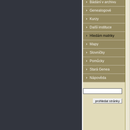
Bádání v archivu
Genealogové
Kurzy
Další instituce
Hledám matriky
Mapy
Slovníčky
Pomůcky
Stará Genea
Nápověda