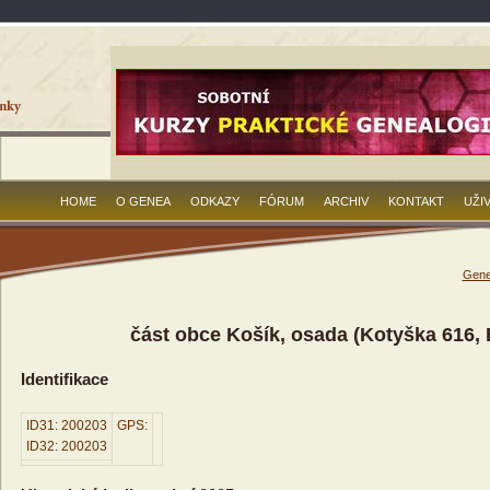
HOME
O GENEA
ODKAZY
FÓRUM
ARCHIV
KONTAKT
UŽI
Gene
část obce Košík, osada (Kotyška 616,
Identifikace
ID31: 200203
GPS:
ID32: 200203