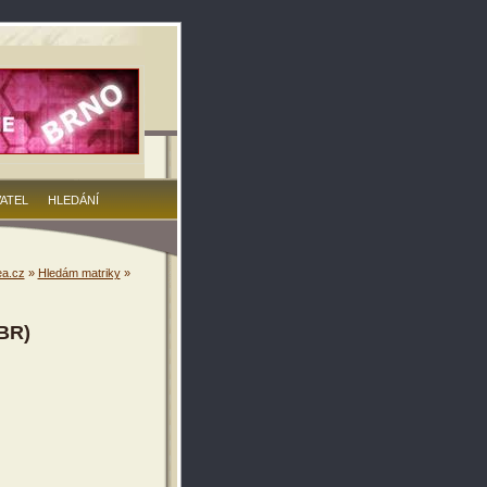
VATEL
HLEDÁNÍ
a.cz
»
Hledám matriky
»
 BR)