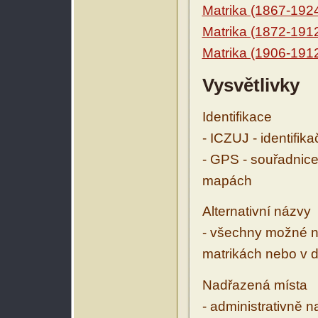
Matrika (1867-192
Matrika (1872-191
Matrika (1906-191
Vysvětlivky
Identifikace
- ICZUJ - identifik
- GPS - souřadnice
mapách
Alternativní názvy
- všechny možné ná
matrikách nebo v d
Nadřazená místa
- administrativně 