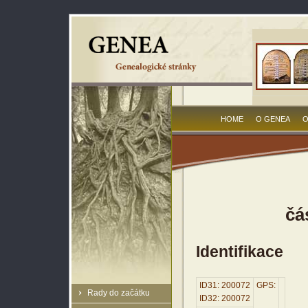
HOME
O GENEA
O
čá
Identifikace
ID31: 200072
GPS:
Rady do začátku
ID32: 200072