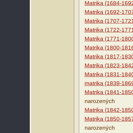
Matrika (1684-169
Matrika (1692-170
Matrika (1707-172
Matrika (1722-177
Matrika (1771-180
Matrika (1800-181
Matrika (1817-183
Matrika (1823-184
Matrika (1831-184
matrika (1839-186
Matrika (1841-185
narozených
Matrika (1842-185
Matrika (1850-185
narozených