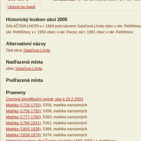
Ukázat na mapě
Historický lexikon obcí 2005
SALAČOVA LHOTA v r. 1869 pod názvem Salačová Lhota obec v okr. Pelhřimov,
okr. Pelhřimov, v r. 1950 obec v okr. Pacov, od r. 1961 obec v okr. Pelhřimov
Alternativní názvy
část obce
Salačova Lhota
Nadřazená místa
obec
Salačova Lhota
Podřazená místa
Prameny
Územně identifikační registr, stav k 28.2.2003
Matrika (1728-1755)
, 5356, matrika narozených
Matrika (1756-1785)
, 5358, matrika narozených
Matrika (1777-1785)
, 5360, matrika narozených
Matrika (1784-1831)
, 5361, matrika narozených
Matrika (1804-1838)
, 5366, matrika narozených
Matrika (1839-1876)
, 5374, matrika narozených