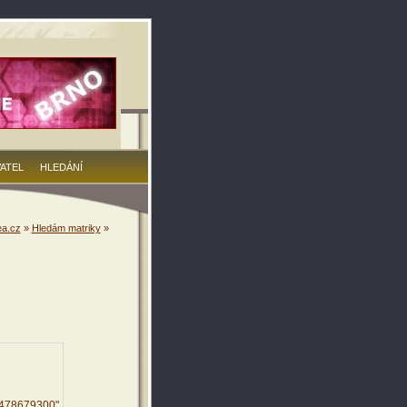
VATEL
HLEDÁNÍ
a.cz
»
Hledám matriky
»
9478679300"