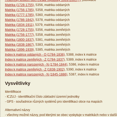
Historický lexikon obcí České republiky 1869-2005 (-)
, publikace
Matrika (1728-1755)
, 5356, matrika oddaných
Matrika (1756-1785)
, 5358, matrika oddaných
Matrika (1777-1785)
, 5360, matrika oddaných
Matrika (1786-1842)
, 5378, matrika oddaných
Matrika (1834-1911)
, 5379, matrika oddaných
Matrika (1728-1755)
, 5356, matrika zemřelých
Matrika (1756-1777)
, 5358, matrika zemřelých
Matrika (1800-1837)
, 5381, matrika zemřelých
Matrika (1838-1867)
, 5383, matrika zemřelých
Matrika (1896-1939)
, 5385, matrika zemřelých
Index k matrice oddaných - O (1784-1836)
, 5388, index k matrice
Index k matrice zemřelých - Z (1784-1837)
, 5389, index k matrice
Index k matrice narozených - N (1784-1844)
, 5386, index k matrice
Index k matrice zemřelých - Z (1838-1902)
, 5390, index k matrice
Index k matrice narozených - N (1845-1886)
, 5387, index k matrice
Vysvětlivky
Identifikace
- ICZUJ - identifikační číslo základní územní jednotky
- GPS - souřadnice různých systémů pro identifikaci obce na mapách
Alternativní názvy
- všechny možné názvy, pod kterými se obec vyskytuje v matrikách nebo v dalš