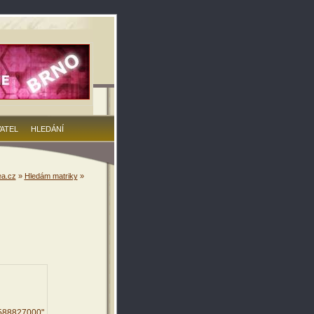
VATEL
HLEDÁNÍ
a.cz
»
Hledám matriky
»
7588827000"