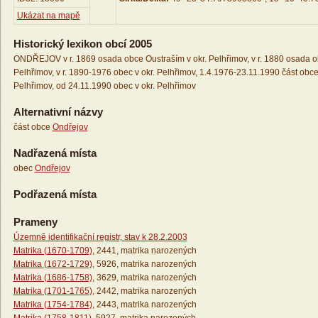
Ukázat na mapě
Historický lexikon obcí 2005
ONDŘEJOV v r. 1869 osada obce Oustraším v okr. Pelhřimov, v r. 1880 osada ob
Pelhřimov, v r. 1890-1976 obec v okr. Pelhřimov, 1.4.1976-23.11.1990 část obce
Pelhřimov, od 24.11.1990 obec v okr. Pelhřimov
Alternativní názvy
část obce
Ondřejov
Nadřazená místa
obec
Ondřejov
Podřazená místa
Prameny
Územně identifikační registr, stav k 28.2.2003
Matrika (1670-1709)
, 2441, matrika narozených
Matrika (1672-1729)
, 5926, matrika narozených
Matrika (1686-1758)
, 3629, matrika narozených
Matrika (1701-1765)
, 2442, matrika narozených
Matrika (1754-1784)
, 2443, matrika narozených