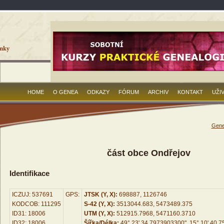
HOME
O GENEA
ODKAZY
FÓRUM
ARCHIV
KONTAKT
UŽI
Gene
část obce Ondřejov
Identifikace
ICZUJ: 537691
GPS:
JTSK (Y, X):
698887, 1126746
KODCOB: 111295
S-42 (Y, X):
3513044.683, 5473489.375
ID31: 18006
UTM (Y, X):
512915.7968, 5471160.3710
ID32: 18006
Šířka/Délka:
49° 23' 34.7973903300", 15° 10' 40.