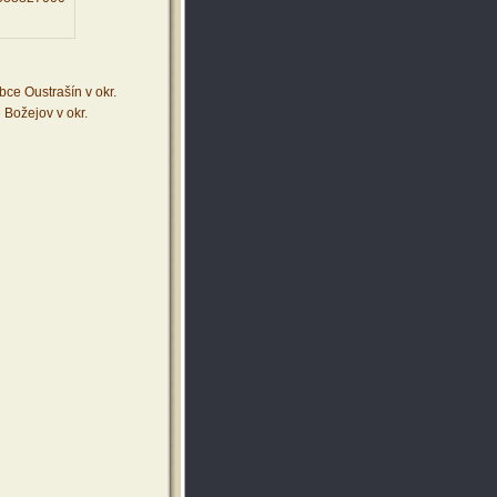
ce Oustrašín v okr.
 Božejov v okr.