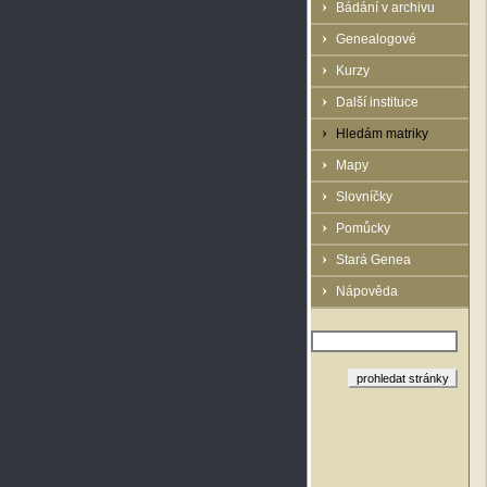
Bádání v archivu
Genealogové
Kurzy
Další instituce
Hledám matriky
Mapy
Slovníčky
Pomůcky
Stará Genea
Nápověda