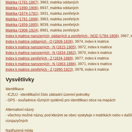
Matrika (1781-1867)
, 3963, matrika oddaných
Matrika (1890-1906)
, 8937, matrika oddaných
Matrika (1674-1781)
, 3931, matrika zemřelých
Matrika (1781-1898)
, 3963, matrika zemřelých
Matrika (1859-1895)
, 9039, matrika zemřelých
Matrika (1906-1924)
, 8981, matrika zemřelých
Index k matrice narozených, oddaných a zemřelých - NOZ (1784-1808)
, 3967, 
Index k matrice oddaných - O (1808-1836)
, 3974, index k matrice
Index k matrice narozených - N (1815-1905)
, 3972, index k matrice
Index k matrice narozených - N (1834-1862)
, 3970, index k matrice
Index k matrice zemřelých - Z (1834-1889)
, 3977, index k matrice
Index k matrice narozených - N (1863-1886)
, 3971, index k matrice
Index k matrice zemřelých - Z (1890-1923)
, 3978, index k matrice
Vysvětlivky
Identifikace
- ICZUJ - identifikační číslo základní územní jednotky
- GPS - souřadnice různých systémů pro identifikaci obce na mapách
Alternativní názvy
- všechny možné názvy, pod kterými se obec vyskytuje v matrikách nebo v dalš
cizojazyčných
Nadřazená místa