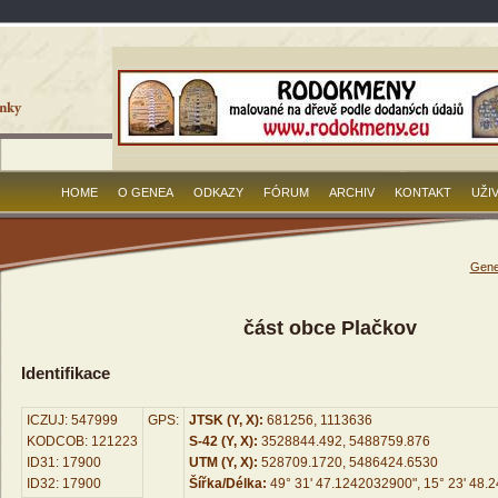
HOME
O GENEA
ODKAZY
FÓRUM
ARCHIV
KONTAKT
UŽI
Gene
část obce Plačkov
Identifikace
ICZUJ: 547999
GPS:
JTSK (Y, X):
681256, 1113636
KODCOB: 121223
S-42 (Y, X):
3528844.492, 5488759.876
ID31: 17900
UTM (Y, X):
528709.1720, 5486424.6530
ID32: 17900
Šířka/Délka:
49° 31' 47.1242032900", 15° 23' 48.