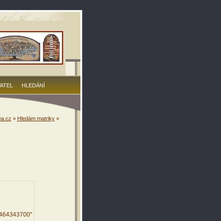
VATEL
HLEDÁNÍ
a.cz
»
Hledám matriky
»
2464343700"