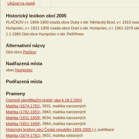
Ukázat na mapě
Historický lexikon obcí 2005
PLAČKOV v r. 1869-1900 osada obce Duby v okr. Německý Brod, v r. 1910 osad
Humpolec, v r. 1921-1950 osada obce Dubí v okr. Humpolec, v r. 1961-1979 obe
1.1.1980 část obce Humpolec v okr. Pelhřimov
Alternativní názvy
část obce
Plačkov
Nadřazená místa
obec
Humpolec
Podřazená místa
Prameny
Územně identifikační registr, stav k 28.2.2003
Matrika (1674-1781)
, 3931, matrika narozených
Matrika (1782-1851)
, 3963, matrika narozených
Matrika (1831-1859)
, 9034, matrika narozených
Matrika (1851-1899)
, 3964, matrika narozených
Historický lexikon obcí České republiky 1869-2005 (-)
, publikace
Matrika (1674-1781)
, 3931, matrika oddaných