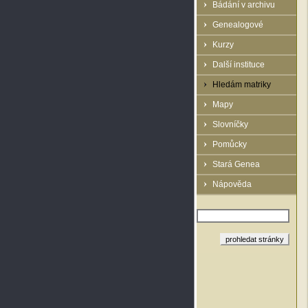
Bádání v archivu
Genealogové
Kurzy
Další instituce
Hledám matriky
Mapy
Slovníčky
Pomůcky
Stará Genea
Nápověda