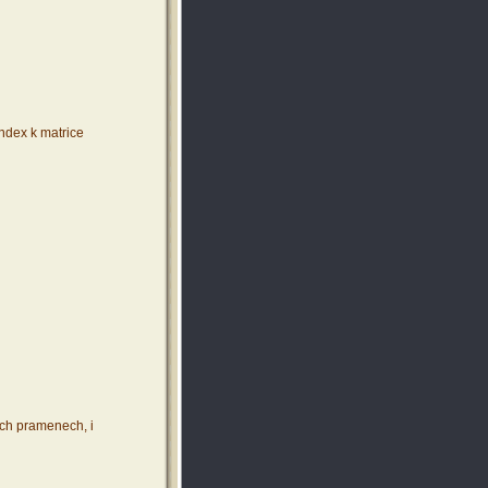
index k matrice
ích pramenech, i