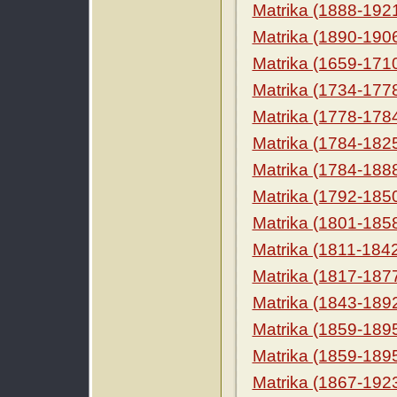
Matrika (1888-192
Matrika (1890-190
Matrika (1659-171
Matrika (1734-177
Matrika (1778-178
Matrika (1784-182
Matrika (1784-188
Matrika (1792-185
Matrika (1801-185
Matrika (1811-184
Matrika (1817-187
Matrika (1843-189
Matrika (1859-189
Matrika (1859-189
Matrika (1867-192