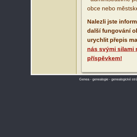
obce nebo městské
Nalezli jste infor
další fungování 
urychlit přepis m
nás svými silami
příspěvkem!
Genea - genealogie - genealogické str