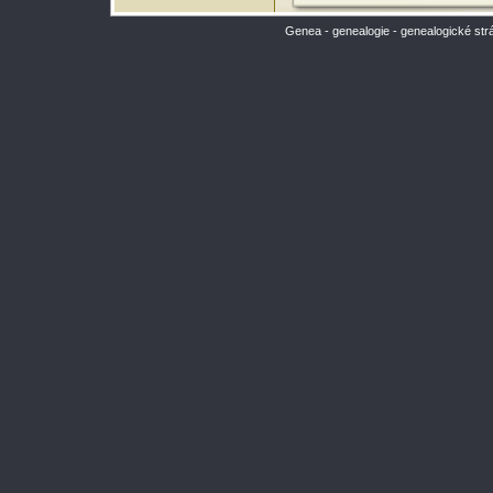
Genea - genealogie - genealogické str