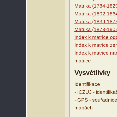
Matrika (1784-182
Matrika (1802-186
Matrika (1839-187
Matrika (1873-190
Index k matrice od
Index k matrice ze
Index k matrice na
matrice
Vysvětlivky
Identifikace
- ICZUJ - identifik
- GPS - souřadnice
mapách