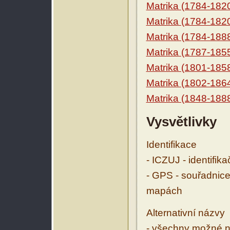
Matrika (1784-182
Matrika (1784-182
Matrika (1784-188
Matrika (1787-185
Matrika (1801-185
Matrika (1802-186
Matrika (1848-188
Vysvětlivky
Identifikace
- ICZUJ - identifik
- GPS - souřadnice
mapách
Alternativní názvy
- všechny možné ná