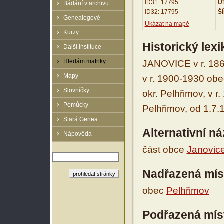
ID31: 17795
UT
Bádání v archivu
ID32: 17795
Ší
Genealogové
Ukázat na mapě
Kurzy
Historický lex
Další instituce
Hledám matriky
JANOVICE v r. 186
Mapy
v r. 1900-1930 obe
Slovníčky
okr. Pelhřimov, v 
Pomůcky
Pelhřimov, od 1.7.
Stará Genea
Alternativní n
Nápověda
část obce
Janovic
Nadřazená mís
obec
Pelhřimov
Podřazená mís