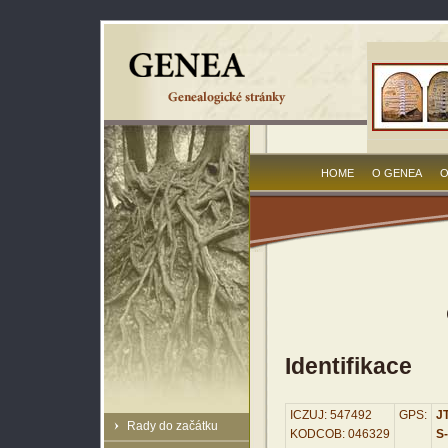
HOME
O GENEA
O
Identifikace
ICZUJ: 547492
GPS:
JT
Rady do začátku
KODCOB: 046329
S-