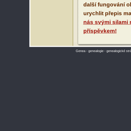
další fungování 
urychlit přepis m
nás svými silami
příspěvkem!
Genea - genealogie - genealogické str