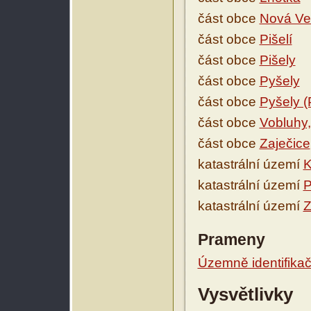
část obce
Nová Ve
část obce
Pišelí
část obce
Pišely
část obce
Pyšely
část obce
Pyšely (
část obce
Vobluhy,
část obce
Zaječice
katastrální území
K
katastrální území
P
katastrální území
Z
Prameny
Územně identifikačn
Vysvětlivky