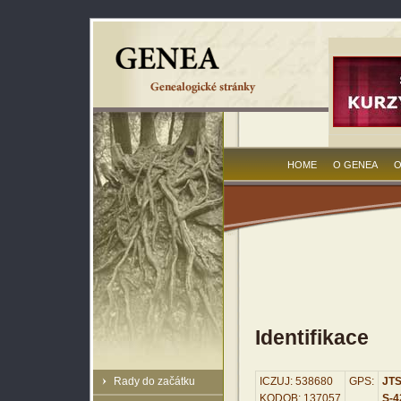
HOME
O GENEA
O
Identifikace
Rady do začátku
ICZUJ: 538680
GPS:
JTS
KODOB: 137057
S-42