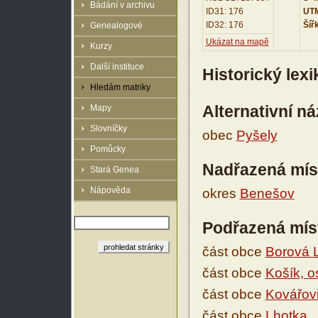
Bádání v archivu
ID31: 176
UTM
ID32: 176
Šíř
Genealogové
Ukázat na mapě
Kurzy
Další instituce
Historický lex
Hledám matriky
Alternativní n
Mapy
Slovníčky
obec
Pyšely
Pomůcky
Nadřazená mís
Stará Genea
Nápověda
okres
Benešov
Podřazená mís
část obce
Borová 
část obce
Košík, o
část obce
Kovářov
část obce
Lhotka