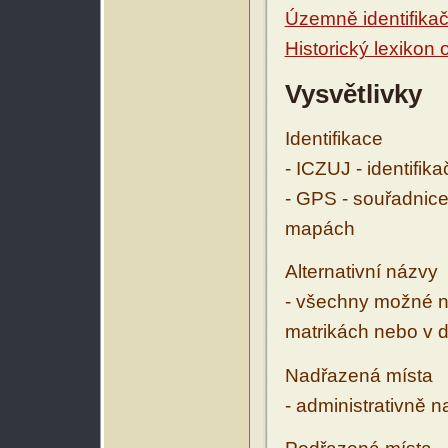
Územně identifikačn
Historický lexikon
Vysvětlivky
Identifikace
- ICZUJ - identifik
- GPS - souřadnice
mapách
Alternativní názvy
- všechny možné ná
matrikách nebo v d
Nadřazená místa
- administrativně 