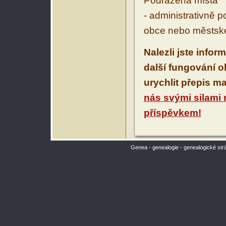
Podřazená místa
- administrativně 
obce nebo městské
Nalezli jste infor
další fungování 
urychlit přepis m
nás svými silami
příspěvkem!
Genea - genealogie - genealogické str