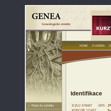
HOME
O GENEA
O
Identifikace
Rady do začátku
ICZUJ: 578487
GPS:
JT
KODCOB: 111457
S-