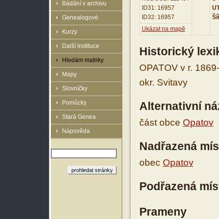
Bádání v archivu
ID31: 16957
UT
ID32: 16957
Ší
Genealogové
Ukázat na mapě
Kurzy
Další instituce
Historický lex
Hledám matriky
OPATOV v r. 1869-1
Mapy
okr. Svitavy
Slovníčky
Pomůcky
Alternativní n
Stará Genea
část obce
Opatov
Nápověda
Nadřazená mís
obec
Opatov
Podřazená mís
Prameny