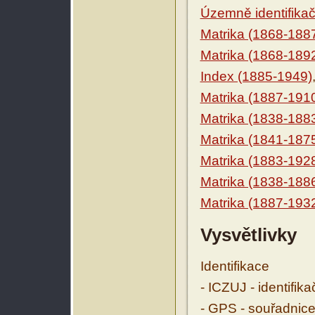
Územně identifikačn
Matrika (1868-188
Matrika (1868-189
Index (1885-1949)
Matrika (1887-191
Matrika (1838-188
Matrika (1841-187
Matrika (1883-192
Matrika (1838-188
Matrika (1887-193
Vysvětlivky
Identifikace
- ICZUJ - identifik
- GPS - souřadnice