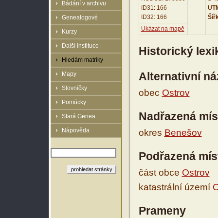
Bádání v archivu
ID31: 166
UTM
ID32: 166
Šíř
Genealogové
Ukázat na mapě
Kurzy
Další instituce
Historický lex
Hledám matriky
Alternativní n
Mapy
Slovníčky
obec
Ostrov
Pomůcky
Nadřazená mís
Stará Genea
Nápověda
okres
Benešov
Podřazená mís
část obce
Ostrov
katastrální území
O
Prameny