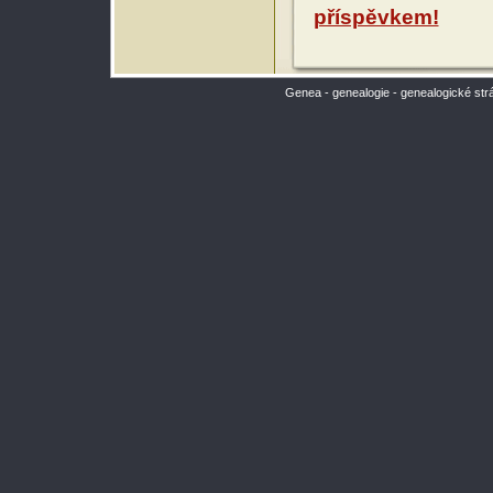
příspěvkem!
Genea - genealogie - genealogické str