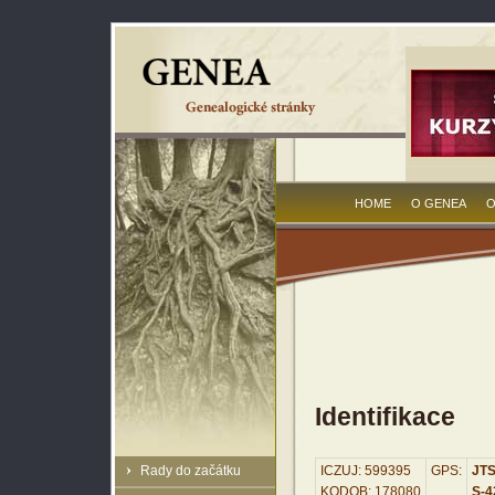
HOME
O GENEA
O
Identifikace
Rady do začátku
ICZUJ: 599395
GPS:
JTS
KODOB: 178080
S-42