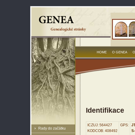
HOME
O GENEA
O
Identifikace
ICZUJ: 564427
GPS:
JT
Rady do začátku
KODCOB: 408492
S-