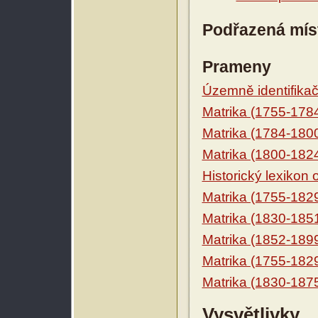
Podřazená mís
Prameny
Územně identifikačn
Matrika (1755-178
Matrika (1784-180
Matrika (1800-182
Historický lexikon
Matrika (1755-182
Matrika (1830-185
Matrika (1852-189
Matrika (1755-182
Matrika (1830-187
Vysvětlivky