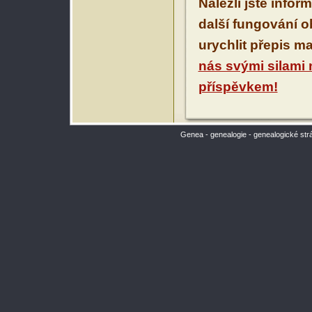
Nalezli jste infor
další fungování 
urychlit přepis m
nás svými silami
příspěvkem!
Genea - genealogie - genealogické str