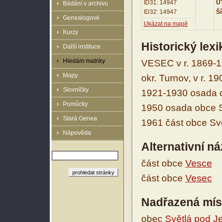
ID31: 14947
UT
Bádání v archivu
ID32: 14947
Ší
Genealogové
Ukázat na mapě
Kurzy
Historický lex
Další instituce
Hledám matriky
VESEC v r. 1869-1
Mapy
okr. Turnov, v r. 1
Slovníčky
1921-1930 osada ob
Pomůcky
1950 osada obce Sv
Stará Genea
1961 část obce Svě
Nápověda
Alternativní n
část obce
Vesce
část obce
Vesec
Nadřazená mís
obec
Světlá pod J