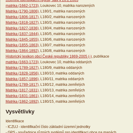
Územně identifikační registr, stav k 28.2.2003
matrika (1662-1723)
, Loukovec 10, matrika narozených
Matrika (1790-1806)
, L180/1, matrika narozených
Matrika (1806-1817)
, L180/2, matrika narozených
Matrika (1818-1827)
, L180/3, matrika narozených
Matrika (1827-1836)
, L180/4, matrika narozených
Matrika (1837-1844)
, L180/5, matrika narozených
Matrika (1845-1855)
, L180/6, matrika narozených
Matrika (1855-1863)
, L180/7, matrika narozených
Matrika (1864-1892)
, L180/8, matrika narozených
Historický lexikon obcí České republiky 1869-2005 (-)
, publikace
matrika (1663-1723)
, Loukovec 10, matrika oddaných
Matrika (1789-1827)
, L180/9, matrika oddaných
Matrika (1828-1856)
, L180/10, matrika oddaných
Matrika (1857-1896)
, L180/11, matrika oddaných
Matrika (1789-1817)
, L180/12, matrika zemřelých
Matrika (1817-1831)
, L180/13, matrika zemřelých
Matrika (1831-1861)
, L180/14, matrika zemřelých
Matrika (1862-1892)
, L180/15, matrika zemřelých
Vysvětlivky
Identifikace
- ICZUJ - identifikační číslo základní územní jednotky
- GPS - souřadnice různých systémů pro identifikaci obce na mapách