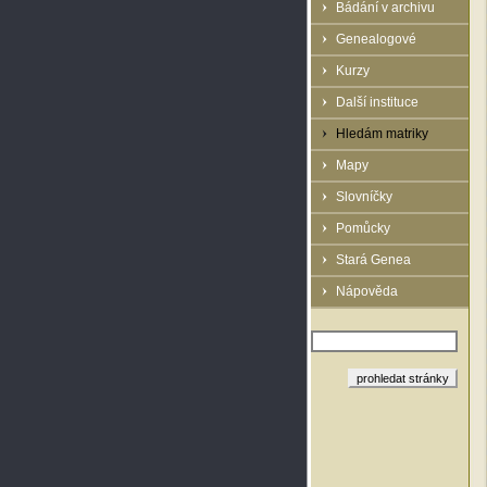
Bádání v archivu
Genealogové
Kurzy
Další instituce
Hledám matriky
Mapy
Slovníčky
Pomůcky
Stará Genea
Nápověda