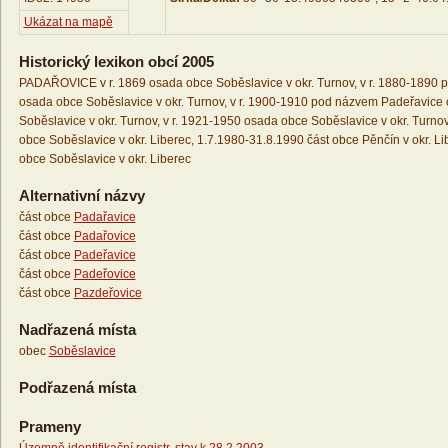
Ukázat na mapě
Historický lexikon obcí 2005
PADAŘOVICE v r. 1869 osada obce Soběslavice v okr. Turnov, v r. 1880-1890
osada obce Soběslavice v okr. Turnov, v r. 1900-1910 pod názvem Padeřavice
Soběslavice v okr. Turnov, v r. 1921-1950 osada obce Soběslavice v okr. Turnov
obce Soběslavice v okr. Liberec, 1.7.1980-31.8.1990 část obce Pěnčín v okr. Li
obce Soběslavice v okr. Liberec
Alternativní názvy
část obce
Padařavice
část obce
Padařovice
část obce
Padeřavice
část obce
Padeřovice
část obce
Pazdeřovice
Nadřazená místa
obec
Soběslavice
Podřazená místa
Prameny