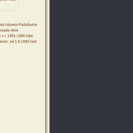
 pod názvem Padařavice
 osada obce
, v r. 1961-1980 část
berec, od 1.9.1990 část