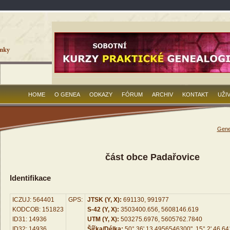
HOME
O GENEA
ODKAZY
FÓRUM
ARCHIV
KONTAKT
UŽI
Gene
část obce Padařovice
Identifikace
ICZUJ: 564401
GPS:
JTSK (Y, X):
691130, 991977
KODCOB: 151823
S-42 (Y, X):
3503400.656, 5608146.619
ID31: 14936
UTM (Y, X):
503275.6976, 5605762.7840
ID32: 14936
Šířka/Délka:
50° 36' 13.4956546300", 15° 2' 46.6