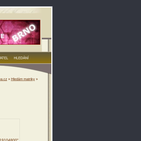
VATEL
HLEDÁNÍ
a.cz
»
Hledám matriky
»
419104800"