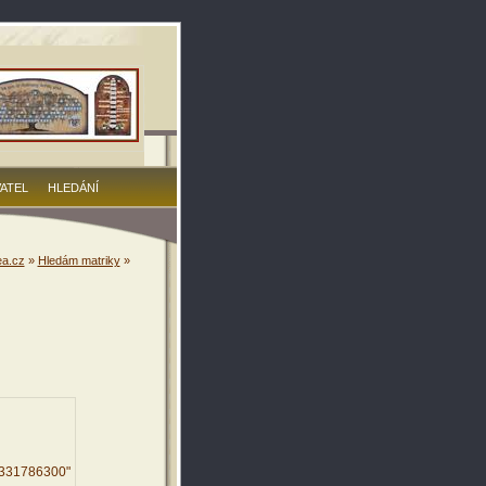
VATEL
HLEDÁNÍ
a.cz
»
Hledám matriky
»
2331786300"