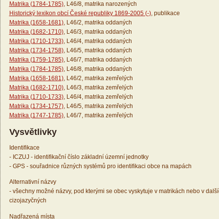
Matrika (1784-1785)
, L46/8, matrika narozených
Historický lexikon obcí České republiky 1869-2005 (-)
, publikace
Matrika (1658-1681)
, L46/2, matrika oddaných
Matrika (1682-1710)
, L46/3, matrika oddaných
Matrika (1710-1733)
, L46/4, matrika oddaných
Matrika (1734-1758)
, L46/5, matrika oddaných
Matrika (1759-1785)
, L46/7, matrika oddaných
Matrika (1784-1785)
, L46/8, matrika oddaných
Matrika (1658-1681)
, L46/2, matrika zemřelých
Matrika (1682-1710)
, L46/3, matrika zemřelých
Matrika (1710-1733)
, L46/4, matrika zemřelých
Matrika (1734-1757)
, L46/5, matrika zemřelých
Matrika (1747-1785)
, L46/7, matrika zemřelých
Vysvětlivky
Identifikace
- ICZUJ - identifikační číslo základní územní jednotky
- GPS - souřadnice různých systémů pro identifikaci obce na mapách
Alternativní názvy
- všechny možné názvy, pod kterými se obec vyskytuje v matrikách nebo v dalš
cizojazyčných
Nadřazená místa