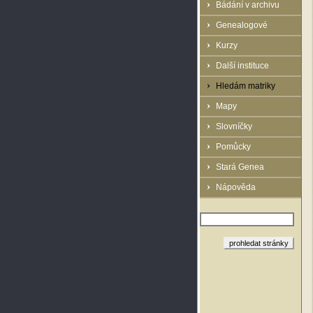
Bádání v archivu
Genealogové
Kurzy
Další instituce
Hledám matriky
Mapy
Slovníčky
Pomůcky
Stará Genea
Nápověda