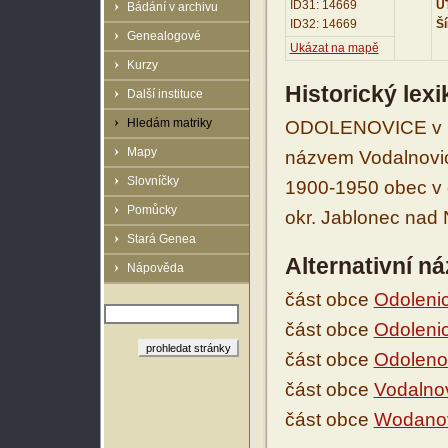
ID31: 14669
UT
Bádání v archivu
ID32: 14669
Ší
Genealogové
Ukázat na mapě
Kurzy
Historický lex
Další instituce
Hledám matriky
ODOLENOVICE v r. 
Mapy
názvem Vodalnovice
Slovníčky
1900-1950 obec v o
Pomůcky
okr. Jablonec nad 
Stará Genea
Alternativní n
Nápověda
část obce
Odoleni
část obce
Odolenic
část obce
Odoleno
část obce
Vodalno
část obce
Wodano