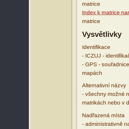
matrice
Index k matrice na
matrice
Vysvětlivky
Identifikace
- ICZUJ - identifik
- GPS - souřadnice
mapách
Alternativní názvy
- všechny možné ná
matrikách nebo v d
Nadřazená místa
- administrativně 