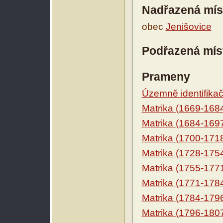
Nadřazená mís
obec
Jenišovice
Podřazená mís
Prameny
Územně identifikačn
Matrika (1669-168
Matrika (1684-169
Matrika (1700-171
Matrika (1728-175
Matrika (1755-177
Matrika (1771-178
Matrika (1784-179
Matrika (1796-180