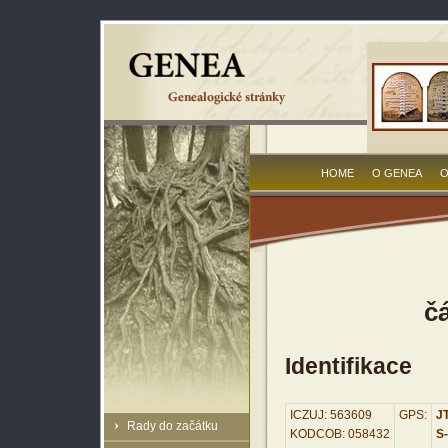
HOME
O GENEA
O
č
Identifikace
ICZUJ: 563609
GPS:
JT
Rady do začátku
KODCOB: 058432
S-