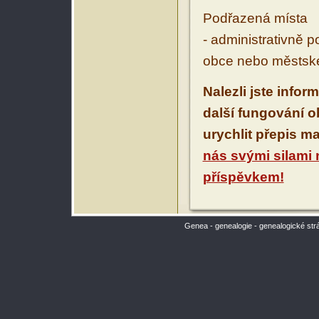
Podřazená místa
- administrativně 
obce nebo městské
Nalezli jste infor
další fungování 
urychlit přepis m
nás svými silami
příspěvkem!
Genea - genealogie - genealogické str